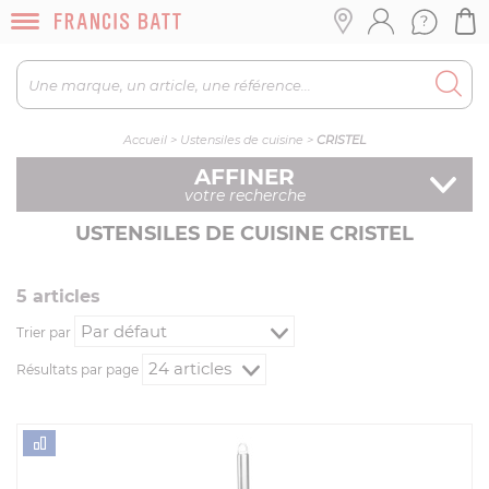
Accueil
>
Ustensiles de cuisine
>
CRISTEL
AFFINER
votre recherche
USTENSILES DE CUISINE CRISTEL
5
article
s
Trier par
Résultats par page