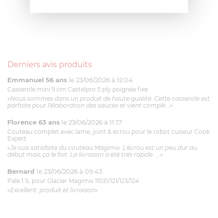
Derniers avis produits
Emmanuel 56 ans
le 23/06/2026 à 12:04
Casserole mini 9 cm Castelpro 5 ply poignée fixe
«Nous sommes dans un produit de haute qualité. Cette casserole est
parfaite pour l'élaboration des sauces et vient complé...»
Florence 63 ans
le 23/06/2026 à 11:17
Couteau complet avec lame, joint & écrou pour le robot cuiseur Cook
Expert
«Je suis satisfaite du couteau Magimix. L'écrou est un peu dur au
début mais ça le fait. La livraison a été très rapide. ...»
Bernard
le 23/06/2026 à 09:43
Pale 1.1L pour Glacier Magimix 11031/121/123/124
«Excellent: produit et livraison»