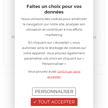
Faites un choix pour vos
données
Nous utilisons des cookies pour améliorer
la navigation sur notre site, analyser son
utilisation et contribuer à nos efforts
CRISTEL
marketing.
Passoire à thé tamis fin cerclé inox brillant avec
manche 8 cm
En cliquant sur « Accepter », vous
autorisez ainsi le stockage de cookies sur
EN RUPTURE DE STOCK MOMENTANÉE
19,92
€
votre appareil. Vous pouvez également
paramétrer vos choix en cliquant sur «
Comparer
Personnaliser »
Vous pouvez aussi
continuer sans
accepter
PERSONNALISER
TOUT ACCEPTER