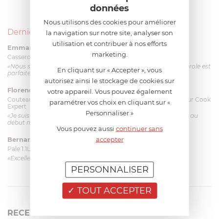
données
Nous utilisons des cookies pour améliorer
Derniers avis produits
la navigation sur notre site, analyser son
utilisation et contribuer à nos efforts
Emmanuel 56 ans
le 23/06/2026 à 12:04
marketing.
Casserole mini 9 cm Castelpro 5 ply poignée fixe
«Nous sommes dans un produit de haute qualité. Cette casserole est
En cliquant sur « Accepter », vous
parfaite pour l'élaboration des sauces et vient complé...»
autorisez ainsi le stockage de cookies sur
Florence 63 ans
le 23/06/2026 à 11:17
votre appareil. Vous pouvez également
Couteau complet avec lame, joint & écrou pour le robot cuiseur Cook
paramétrer vos choix en cliquant sur «
Expert
Personnaliser »
«Je suis satisfaite du couteau Magimix. L'écrou est un peu dur au
début mais ça le fait. La livraison a été très rapide. ...»
Vous pouvez aussi
continuer sans
accepter
Bernard
le 23/06/2026 à 09:43
Pale 1.1L pour Glacier Magimix 11031/121/123/124
«Excellent: produit et livraison»
PERSONNALISER
TOUT ACCEPTER
RECEVEZ LA NEWSLETTER