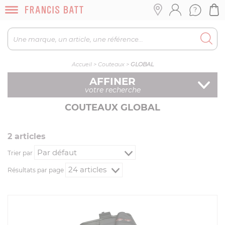
Accueil
>
Couteaux
>
GLOBAL
AFFINER
votre recherche
COUTEAUX GLOBAL
2
article
s
Trier par
Résultats par page