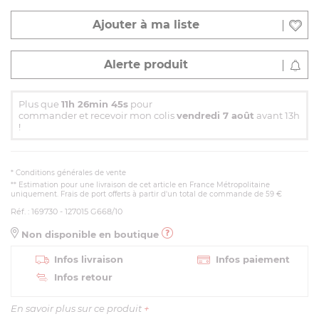
Ajouter à ma liste
Alerte produit
Plus que
11h 26min 44s
pour
commander et recevoir mon colis
vendredi 7 août
avant 13h
!
*
Conditions générales de vente
** Estimation pour une livraison de cet article en France Métropolitaine
uniquement. Frais de port offerts à partir d'un total de commande de 59 €
Réf. : 169730 - 127015 G668/10
Non disponible en boutique
Infos livraison
Infos paiement
Infos retour
En savoir plus sur ce produit
+