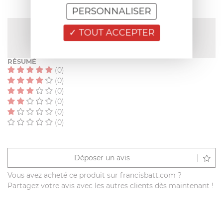
PERSONNALISER
NOTE MOYENNE
TOUT ACCEPTER
Pas encore de note
RÉSUMÉ
(0)
(0)
(0)
(0)
(0)
(0)
Déposer un avis
Vous avez acheté ce produit sur francisbatt.com ?
Partagez votre avis avec les autres clients dès maintenant !