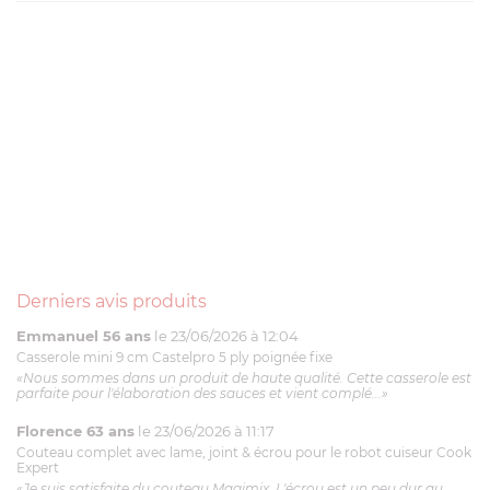
Derniers avis produits
Emmanuel 56 ans
le 23/06/2026 à 12:04
Casserole mini 9 cm Castelpro 5 ply poignée fixe
«Nous sommes dans un produit de haute qualité. Cette casserole est
parfaite pour l'élaboration des sauces et vient complé...»
Florence 63 ans
le 23/06/2026 à 11:17
Couteau complet avec lame, joint & écrou pour le robot cuiseur Cook
Expert
«Je suis satisfaite du couteau Magimix. L'écrou est un peu dur au