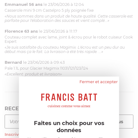
Emmanuel 56 ans
le 23/06/2026 à 12:04
Casserole mini 9 cm Castelpro 5 ply poignée fixe
«Nous sommes dans un produit de haute qualité. Cette casserole est
parfaite pour l'élaboration des sauces et vient complé...»
Florence 63 ans
le 23/06/2026 à 11:17
Couteau complet avec lame, joint & écrou pour le robot cuiseur Cook
Expert
«Je suis satisfaite du couteau Magimix. L'écrou est un peu dur au
début mais ça le fait. La livraison a été très rapide. ...»
Bernard
le 23/06/2026 à 09:43
Pale 1.1L pour Glacier Magimix 11031/121/123/124
«Excellent: produit et livraison»
Fermer et accepter
RECEVEZ LA NEWSLETTER
Faites un choix pour vos
données
Inscrivez-vous
à notre newsletter