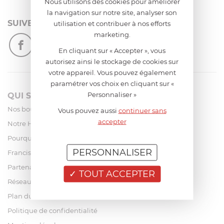
Nous utilisons des cookies pour améliorer
la navigation sur notre site, analyser son
SUIVEZ-NOUS
utilisation et contribuer à nos efforts
marketing.
En cliquant sur « Accepter », vous
autorisez ainsi le stockage de cookies sur
votre appareil. Vous pouvez également
paramétrer vos choix en cliquant sur «
Personnaliser »
QUI SOMMES-NOUS?
Nos boutiques
Vous pouvez aussi
continuer sans
accepter
Notre Histoire
Pourquoi acheter chez Francis Batt ?
PERSONNALISER
Francis Batt pour les pros
Partenaires
TOUT ACCEPTER
Réseaux
Plan du site
Politique de confidentialité