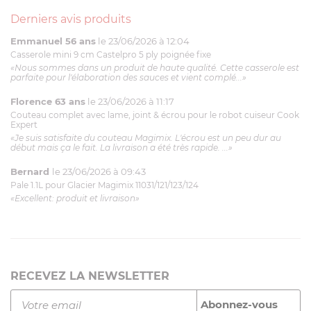
Derniers avis produits
Emmanuel 56 ans
le 23/06/2026 à 12:04
Casserole mini 9 cm Castelpro 5 ply poignée fixe
«Nous sommes dans un produit de haute qualité. Cette casserole est
parfaite pour l'élaboration des sauces et vient complé...»
Florence 63 ans
le 23/06/2026 à 11:17
Couteau complet avec lame, joint & écrou pour le robot cuiseur Cook
Expert
«Je suis satisfaite du couteau Magimix. L'écrou est un peu dur au
début mais ça le fait. La livraison a été très rapide. ...»
Bernard
le 23/06/2026 à 09:43
Pale 1.1L pour Glacier Magimix 11031/121/123/124
«Excellent: produit et livraison»
RECEVEZ LA NEWSLETTER