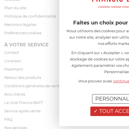
Plan du site
Politique de confidentialité
Faites un choix pou
Mentions légales
Nous utilisons des cookies pour a
Préférences cookies
sur notre site, analyser son utili
nos efforts mark
À VOTRE SERVICE
Contact
En cliquant sur « Accepter », vo
stockage de cookies sur votre a
Livraison
également paramétrer vos choi
Paiement
Personnaliser
Retour des produits
Vous pouvez aussi
continue
Conditions générales de vente
Avis clients
PERSONNAL
Le club Francis BATT
TOUT ACC
Service après vente
FAQ
Nos services