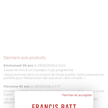
Derniers avis produits
Emmanuel 56 ans
le 23/06/2026 à 12:04
Casserole mini 9 cm Castelpro 5 ply poignée fixe
«Nous sommes dans un produit de haute qualité. Cette casserole est
parfaite pour l'élaboration des sauces et vient complé...»
Florence 63 ans
le 23/06/2026 à 11:17
Couteau complet avec lame, joint & écrou pour le robot cuiseur Cook
Expert
Fermer et accepter
«Je suis satisfaite du couteau Magimix. L'écrou est un peu dur au
début mais ça le fait. La livraison a été très rapide. ...»