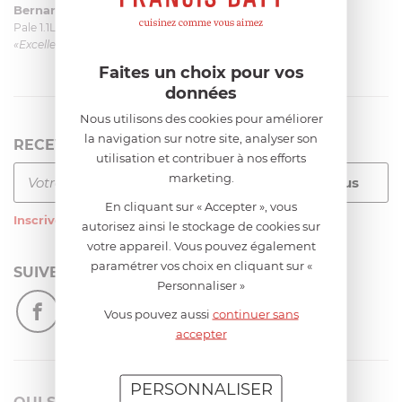
Bernard
le 23/06/2026 à 09:43
Pale 1.1L pour Glacier Magimix 11031/121/123/124
«Excellent: produit et livraison»
Faites un choix pour vos
données
Nous utilisons des cookies pour améliorer
la navigation sur notre site, analyser son
RECEVEZ LA NEWSLETTER
utilisation et contribuer à nos efforts
marketing.
En cliquant sur « Accepter », vous
Inscrivez-vous
à notre newsletter
autorisez ainsi le stockage de cookies sur
votre appareil. Vous pouvez également
paramétrer vos choix en cliquant sur «
SUIVEZ-NOUS
Personnaliser »
Vous pouvez aussi
continuer sans
accepter
PERSONNALISER