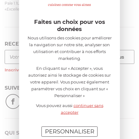
Pale 1.1L pour Glacier Magimix 11031/121/123/124
«Excellent: produit et livraison»
Faites un choix pour vos
données
Nous utilisons des cookies pour améliorer
RECEVEZ LA NEWSLETTER
la navigation sur notre site, analyser son
utilisation et contribuer à nos efforts
marketing.
En cliquant sur « Accepter », vous
Inscrivez-vous
à notre newsletter
autorisez ainsi le stockage de cookies sur
votre appareil. Vous pouvez également
SUIVEZ-NOUS
paramétrer vos choix en cliquant sur «
Personnaliser »
Vous pouvez aussi
continuer sans
accepter
PERSONNALISER
QUI SOMMES-NOUS?