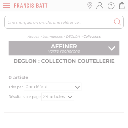
Accueil
>
Les marques
>
DEGLON
>
Collections
AFFINER
votre recherche
DEGLON : COLLECTION COUTELLERIE
0
article
Trier par
Résultats par page