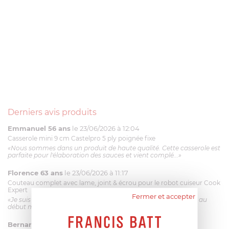
Derniers avis produits
Emmanuel 56 ans
le 23/06/2026 à 12:04
Casserole mini 9 cm Castelpro 5 ply poignée fixe
«Nous sommes dans un produit de haute qualité. Cette casserole est
parfaite pour l'élaboration des sauces et vient complé...»
Florence 63 ans
le 23/06/2026 à 11:17
Couteau complet avec lame, joint & écrou pour le robot cuiseur Cook
Expert
Fermer et accepter
«Je suis satisfaite du couteau Magimix. L'écrou est un peu dur au
début mais ça le fait. La livraison a été très rapide. ...»
Bernard
le 23/06/2026 à 09:43