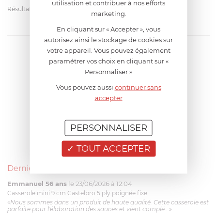
utilisation et contribuer à nos efforts
Résultats par page
marketing.
En cliquant sur « Accepter », vous
autorisez ainsi le stockage de cookies sur
votre appareil. Vous pouvez également
paramétrer vos choix en cliquant sur «
Personnaliser »
Vous pouvez aussi
continuer sans
accepter
PERSONNALISER
TOUT ACCEPTER
Derniers avis produits
Emmanuel 56 ans
le 23/06/2026 à 12:04
Casserole mini 9 cm Castelpro 5 ply poignée fixe
«Nous sommes dans un produit de haute qualité. Cette casserole est
parfaite pour l'élaboration des sauces et vient complé...»