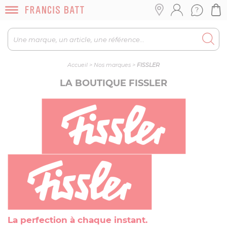
Accueil
>
Nos marques
>
FISSLER
LA BOUTIQUE FISSLER
La perfection à chaque instant
.