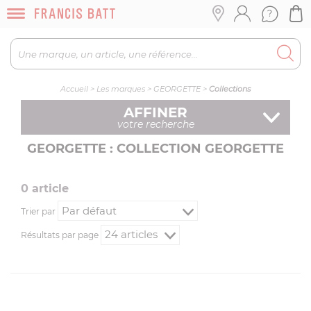
Accueil
>
Les marques
>
GEORGETTE
>
Collections
AFFINER
votre recherche
GEORGETTE : COLLECTION GEORGETTE
0
article
Trier par
Résultats par page