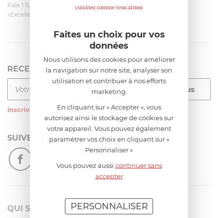
Pale 1.1L pour Glacier Magimix 11031/121/123/124
«Excellent: produit et livraison»
Faites un choix pour vos
données
Nous utilisons des cookies pour améliorer
RECEVEZ LA NEWSLETTER
la navigation sur notre site, analyser son
utilisation et contribuer à nos efforts
marketing.
En cliquant sur « Accepter », vous
Inscrivez-vous
à notre newsletter
autorisez ainsi le stockage de cookies sur
votre appareil. Vous pouvez également
SUIVEZ-NOUS
paramétrer vos choix en cliquant sur «
Personnaliser »
Vous pouvez aussi
continuer sans
accepter
PERSONNALISER
QUI SOMMES-NOUS?