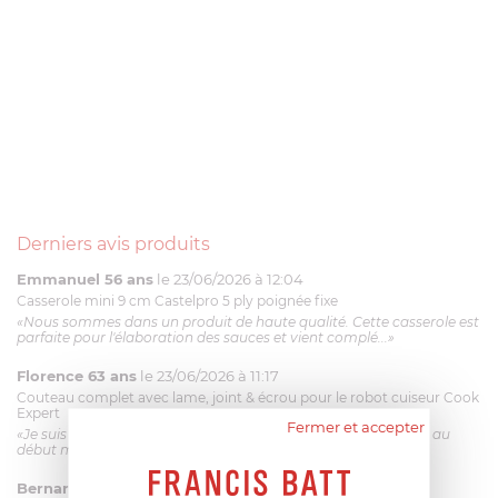
Derniers avis produits
Emmanuel 56 ans
le 23/06/2026 à 12:04
Casserole mini 9 cm Castelpro 5 ply poignée fixe
«Nous sommes dans un produit de haute qualité. Cette casserole est
parfaite pour l'élaboration des sauces et vient complé...»
Florence 63 ans
le 23/06/2026 à 11:17
Couteau complet avec lame, joint & écrou pour le robot cuiseur Cook
Expert
Fermer et accepter
«Je suis satisfaite du couteau Magimix. L'écrou est un peu dur au
début mais ça le fait. La livraison a été très rapide. ...»
Bernard
le 23/06/2026 à 09:43