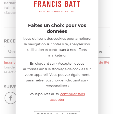
Bernard
le 23/06/2026 à 09:43
Pale 1.1L pour Glacier Magimix 11031/121/123/124
«Excellent: produit et livraison»
Faites un choix pour vos
données
Nous utilisons des cookies pour améliorer
RECEVEZ LA NEWSLETTER
la navigation sur notre site, analyser son
utilisation et contribuer à nos efforts
marketing.
Inscrivez-vous
à notre newsletter et recevez
une remise de 5%
En cliquant sur « Accepter », vous
lors de votre première commande sur notre site sur une
autorisez ainsi le stockage de cookies sur
sélection d’articles, hors soldes et promotions
votre appareil. Vous pouvez également
paramétrer vos choix en cliquant sur «
Personnaliser »
SUIVEZ-NOUS
Vous pouvez aussi
continuer sans
accepter