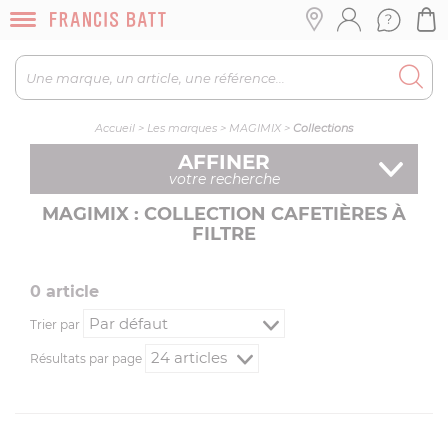
Accueil
>
Les marques
>
MAGIMIX
>
Collections
AFFINER
votre recherche
MAGIMIX : COLLECTION CAFETIÈRES À
FILTRE
0
article
Trier par
Résultats par page