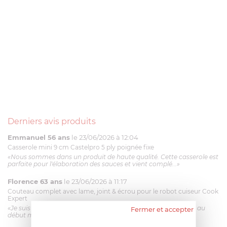
Derniers avis produits
Emmanuel 56 ans
le 23/06/2026 à 12:04
Casserole mini 9 cm Castelpro 5 ply poignée fixe
«Nous sommes dans un produit de haute qualité. Cette casserole est
parfaite pour l'élaboration des sauces et vient complé...»
Florence 63 ans
le 23/06/2026 à 11:17
Couteau complet avec lame, joint & écrou pour le robot cuiseur Cook
Expert
«Je suis satisfaite du couteau Magimix. L'écrou est un peu dur au
Fermer et accepter
début mais ça le fait. La livraison a été très rapide. ...»