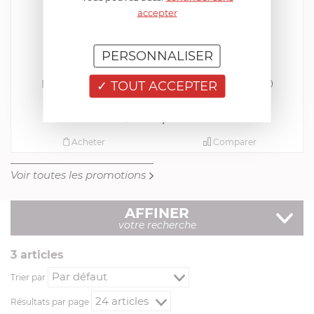
accepter
PERSONNALISER
OXO
Eponge de Rechange Pour Balai OX12126100
TOUT ACCEPTER
EN STOCK - ENVOI SOUS 24/48H
3,99
€
6,95 €
Acheter
Comparer
Voir toutes les promotions
AFFINER
votre recherche
3
article
s
Trier par
Résultats par page