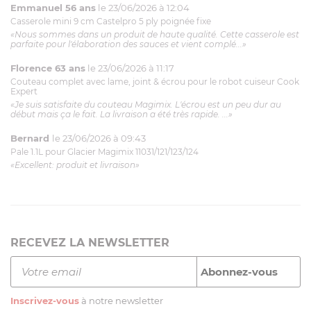
Emmanuel 56 ans
le 23/06/2026 à 12:04
Casserole mini 9 cm Castelpro 5 ply poignée fixe
«Nous sommes dans un produit de haute qualité. Cette casserole est
parfaite pour l'élaboration des sauces et vient complé...»
Florence 63 ans
le 23/06/2026 à 11:17
Couteau complet avec lame, joint & écrou pour le robot cuiseur Cook
Expert
«Je suis satisfaite du couteau Magimix. L'écrou est un peu dur au
début mais ça le fait. La livraison a été très rapide. ...»
Bernard
le 23/06/2026 à 09:43
Pale 1.1L pour Glacier Magimix 11031/121/123/124
«Excellent: produit et livraison»
RECEVEZ LA NEWSLETTER
Inscrivez-vous
à notre newsletter