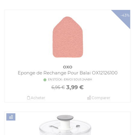
-43%
OXO
Eponge de Rechange Pour Balai OX12126100
EN STOCK - ENVOI SOUS 24/48H
3,99
€
6,95 €
Acheter
Comparer