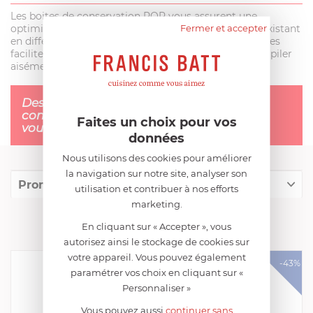
Les boites de conservation POP vous assurent une
Fermer et accepter
optimisation totale de votre espace de rangement, existant
en différent formats, ces boites aux formes modulables
facilitent le rangement et vous permettent de les empiler
aisément.
Des solutions de rangement et de
conservation éprouvées et pensées pour
Faites un choix pour vos
vous !
données
Nous utilisons des cookies pour améliorer
la navigation sur notre site, analyser son
Promotions
utilisation et contribuer à nos efforts
marketing.
PROMOTIONS
En cliquant sur « Accepter », vous
autorisez ainsi le stockage de cookies sur
votre appareil. Vous pouvez également
-43%
paramétrer vos choix en cliquant sur «
Personnaliser »
Vous pouvez aussi
continuer sans