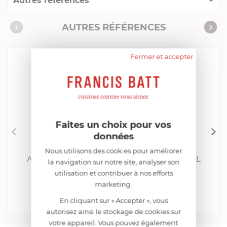
Autres références
Collection "Grilles, pierres et plaques de cuisson"
AUTRES RÉFÉRENCES
Fermer et accepter
Faites un choix pour vos
données
BIG GREEN EGG
Nous utilisons des cookies pour améliorer
Accessoire pour cuisson au four ConvEGGtor L
la navigation sur notre site, analyser son
utilisation et contribuer à nos efforts
BOUTIQUE UNIQUEMENT
marketing.
160,00 €
En cliquant sur « Accepter », vous
Comparer
autorisez ainsi le stockage de cookies sur
votre appareil. Vous pouvez également