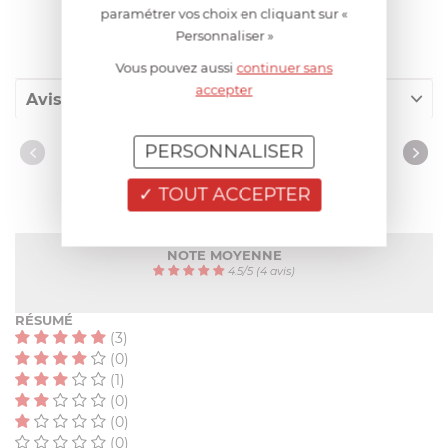
paramétrer vos choix en cliquant sur «
AIDE AU CHOIX
Personnaliser »
Vous pouvez aussi
continuer sans
accepter
Avis client
Nos clients ont aussi acheté
PERSONNALISER
AVIS CLIENT
TOUT ACCEPTER
NOTE MOYENNE
4.5
/
5
(4 avis)
RÉSUMÉ
(3)
(0)
(1)
(0)
(0)
(0)