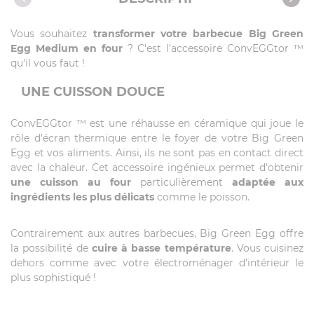
Vidéos
Vous souhaitez
transformer votre barbecue Big Green
Produits compatibles
Egg Medium en four
? C'est l'accessoire ConvEGGtor ™
Recettes avec cet article
qu'il vous faut !
UNE CUISSON DOUCE
ConvEGGtor ™ est une réhausse en céramique qui joue le
rôle d'écran thermique entre le foyer de votre Big Green
Egg et vos aliments. Ainsi, ils ne sont pas en contact direct
avec la chaleur. Cet accessoire ingénieux permet d'obtenir
une cuisson au four
particulièrement
adaptée aux
ingrédients les plus délicats
comme le poisson.
Contrairement aux autres barbecues, Big Green Egg offre
la possibilité de
cuire à basse température
. Vous cuisinez
dehors comme avec votre électroménager d'intérieur le
plus sophistiqué !