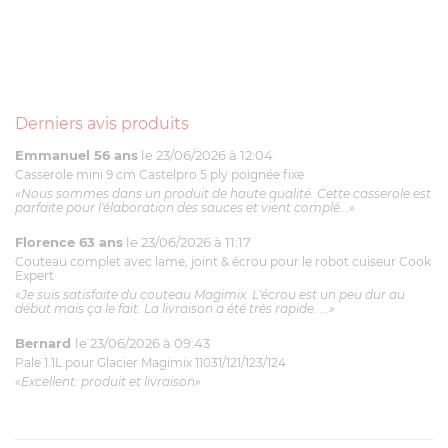
Derniers avis produits
Emmanuel 56 ans
le 23/06/2026 à 12:04
Casserole mini 9 cm Castelpro 5 ply poignée fixe
«Nous sommes dans un produit de haute qualité. Cette casserole est
parfaite pour l'élaboration des sauces et vient complé...»
Florence 63 ans
le 23/06/2026 à 11:17
Couteau complet avec lame, joint & écrou pour le robot cuiseur Cook
Expert
«Je suis satisfaite du couteau Magimix. L'écrou est un peu dur au
début mais ça le fait. La livraison a été très rapide. ...»
Bernard
le 23/06/2026 à 09:43
Pale 1.1L pour Glacier Magimix 11031/121/123/124
«Excellent: produit et livraison»