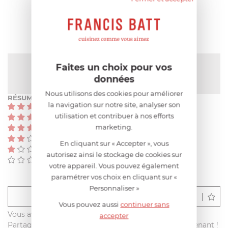
AVIS CLIENT
NOTE MOYENNE
Faites un choix pour vos
Pas encore de note
données
Nous utilisons des cookies pour améliorer
RÉSUMÉ
la navigation sur notre site, analyser son
(0)
utilisation et contribuer à nos efforts
(0)
marketing.
(0)
(0)
En cliquant sur « Accepter », vous
(0)
autorisez ainsi le stockage de cookies sur
(0)
votre appareil. Vous pouvez également
paramétrer vos choix en cliquant sur «
Personnaliser »
Déposer un avis
Vous pouvez aussi
continuer sans
Vous avez acheté ce produit sur francisbatt.com ?
accepter
Partagez votre avis avec les autres clients dès maintenant !