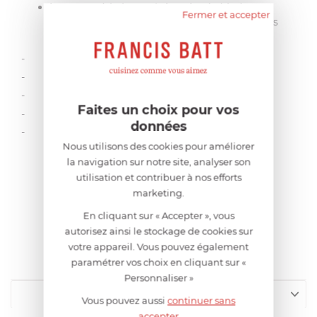
Les caractéristiques de la poignée Mutine
Fermer et accepter
adaptable sur toutes les collections amovibles
Cristel :
- Manche en bakélite
- Mécanisme inox
- Sécurité et fiabilité
Faites un choix pour vos
- Passe au lave-vaisselle
données
- Multiples coloris
Nous utilisons des cookies pour améliorer
la navigation sur notre site, analyser son
Ajouter au panier
utilisation et contribuer à nos efforts
marketing.
En cliquant sur « Accepter », vous
autorisez ainsi le stockage de cookies sur
CARACTÉRISTIQUES
votre appareil. Vous pouvez également
paramétrer vos choix en cliquant sur «
Personnaliser »
Equipement
Vous pouvez aussi
continuer sans
accepter