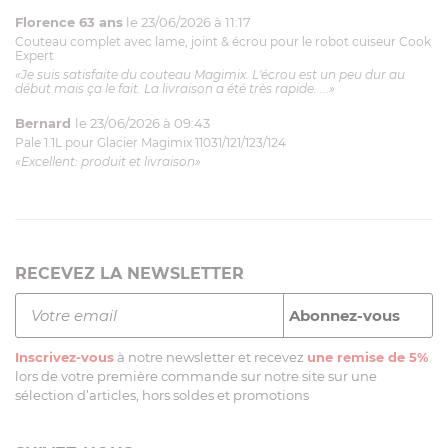
Florence 63 ans
le 23/06/2026 à 11:17
Couteau complet avec lame, joint & écrou pour le robot cuiseur Cook
Expert
«Je suis satisfaite du couteau Magimix. L'écrou est un peu dur au
début mais ça le fait. La livraison a été très rapide. ...»
Bernard
le 23/06/2026 à 09:43
Pale 1.1L pour Glacier Magimix 11031/121/123/124
«Excellent: produit et livraison»
RECEVEZ LA NEWSLETTER
Inscrivez-vous
à notre newsletter et recevez
une remise de 5%
lors de votre première commande sur notre site sur une
sélection d’articles, hors soldes et promotions