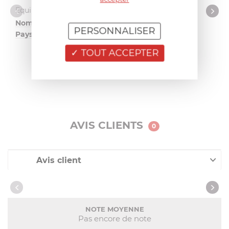
Design et matériaux
Equipement
Nombre de pièces
1
PERSONNALISER
Pays de fabrication
France
métropolitaine
TOUT ACCEPTER
Ajouter au panier
AVIS CLIENTS
0
Avis client
Nos clients ont aussi acheté
NOTE MOYENNE
Pas encore de note