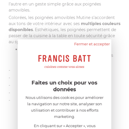
l’autre en un geste simple grâce aux poignées
amovibles.
Colorées, les poignées amovibles Mutine s’accordent
aux tons de votre intérieur avec ses
multiples couleurs
disponibles
. Esthétiques, les poignées permettent de
passer de la cuisine à la table en toute sécurité grâce
au système « Cook & Serve »
Fermer et accepter
Les caractéristiques de la poignée Mutine
adaptable sur toutes les collections amovibles
Cristel :
- Manche en bakélite
- Mécanisme inox
Faites un choix pour vos
- Sécurité et fiabilité
données
- Passe au lave-vaisselle
Nous utilisons des cookies pour améliorer
- Multiples coloris
la navigation sur notre site, analyser son
utilisation et contribuer à nos efforts
marketing.
En cliquant sur « Accepter », vous