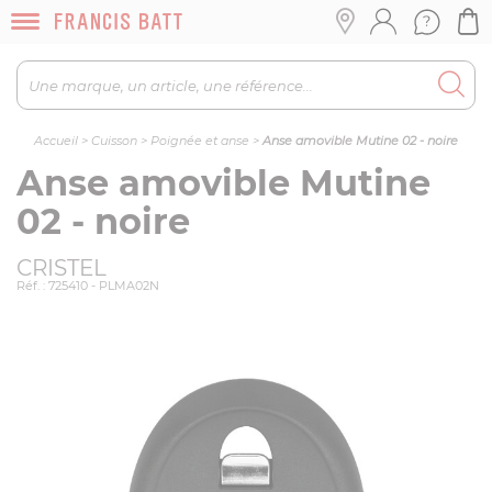
Accueil
>
Cuisson
>
Poignée et anse
>
Anse amovible Mutine 02 - noire
Anse amovible Mutine
02 - noire
CRISTEL
Réf. : 725410 - PLMA02N