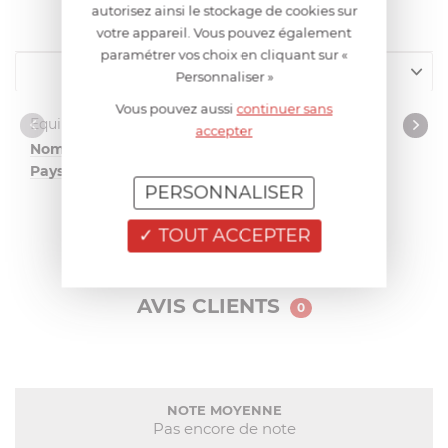
CARACTÉRISTIQUES
autorisez ainsi le stockage de cookies sur
votre appareil. Vous pouvez également
paramétrer vos choix en cliquant sur «
Equipement
Personnaliser »
Vous pouvez aussi
continuer sans
Design et matériaux
Equipement
accepter
Nombre de pièces
1
Pays de fabrication
France
métropolitaine
PERSONNALISER
TOUT ACCEPTER
AVIS CLIENTS
0
NOTE MOYENNE
Pas encore de note