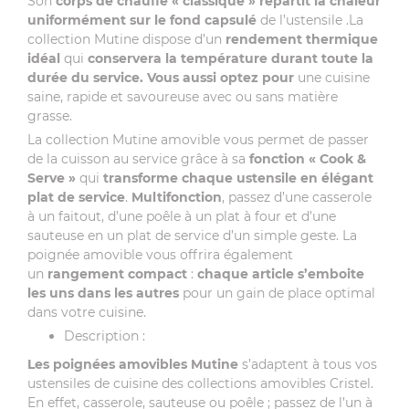
Son
corps de chauffe « classique »
répartit la chaleur
uniformément sur le fond capsulé
de l’ustensile .La
collection Mutine dispose d’un
rendement thermique
idéal
qui
conservera la température durant toute la
durée du service. Vous aussi optez pour
une cuisine
saine, rapide et savoureuse avec ou sans matière
grasse.
La collection Mutine amovible vous permet de passer
de la cuisson au service grâce à sa
fonction « Cook &
Serve »
qui
transforme chaque ustensile en élégant
plat de service
.
Multifonction
, passez d’une casserole
à un faitout, d’une poêle à un plat à four et d’une
sauteuse en un plat de service d’un simple geste. La
poignée amovible vous offrira également
un
rangement compact
:
chaque article s’emboite
les uns dans les autres
pour un gain de place optimal
dans votre cuisine.
Description :
Les poignées amovibles Mutine
s’adaptent à tous vos
ustensiles de cuisine des collections amovibles Cristel.
En effet, casserole, sauteuse ou poêle ; passez de l’un à