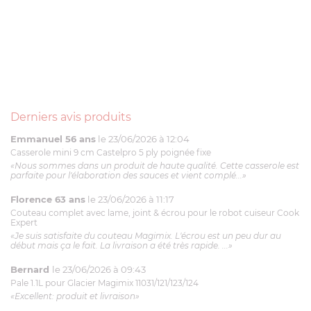
Derniers avis produits
Emmanuel 56 ans
le 23/06/2026 à 12:04
Casserole mini 9 cm Castelpro 5 ply poignée fixe
«Nous sommes dans un produit de haute qualité. Cette casserole est
parfaite pour l'élaboration des sauces et vient complé...»
Florence 63 ans
le 23/06/2026 à 11:17
Couteau complet avec lame, joint & écrou pour le robot cuiseur Cook
Expert
«Je suis satisfaite du couteau Magimix. L'écrou est un peu dur au
début mais ça le fait. La livraison a été très rapide. ...»
Bernard
le 23/06/2026 à 09:43
Pale 1.1L pour Glacier Magimix 11031/121/123/124
«Excellent: produit et livraison»