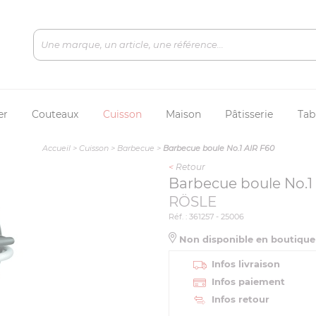
er
Couteaux
Cuisson
Maison
Pâtisserie
Tab
Accueil
>
Cuisson
>
Barbecue
>
Barbecue boule No.1 AIR F60
<
Retour
Barbecue boule No.1
RÖSLE
Réf. : 361257 - 25006
Non disponible en boutiqu
Infos livraison
Infos paiement
Infos retour