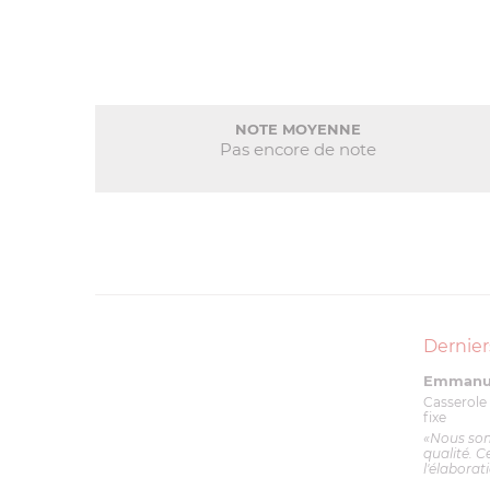
NOTE MOYENNE
Pas encore de note
Dernier
Emmanue
Casserole 
fixe
«Nous so
qualité. C
l'élaborat