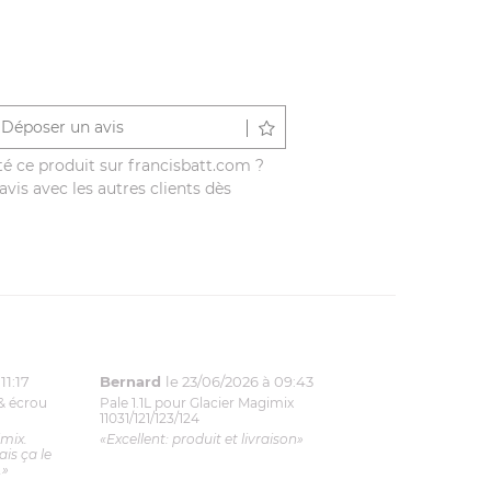
Déposer un avis
é ce produit sur francisbatt.com ?
vis avec les autres clients dès
11:17
Bernard
le 23/06/2026 à 09:43
& écrou
Pale 1.1L pour Glacier Magimix
11031/121/123/124
imix.
«Excellent: produit et livraison»
is ça le
.»