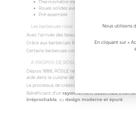
Thermomètre inséré dans le couvercle
Roues solides avec pneus en caoutchouc
Pré-assemblé
Nous utilisons d
Les barbecues rösle
Avec l'arrivée des beaux jours, les températures a
En cliquant sur « A
Grâce aux barbecues Rösle, vos mets cuiront à la per
Certains barbecues combinent même plusieurs option
A PROPOS DE RÖSLE
Depuis 1888, RÖSLE ne cesse
d’innover
et se nourr
aide dans la cuisine de tous les jours ou lors de bar
Le processus de création RÖSLE suit une
ligne dire
Bénéficiant d’un
rayonnement désormais internat
irréprochable
, au
design moderne et épuré
.