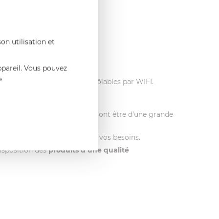
on utilisation et
n barbecue !
ppareil. Vous pouvez
 vos convives.
»
chnologiques sont même contrôlables par WIFI.
uveaux ustensiles qui s’avèreront être d’une grande
ient afin d’être au plus près de vos besoins.
isposition des
produits d’une qualité