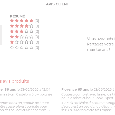
AVIS CLIENT
RÉSUMÉ
(0)
(0)
(0)
(0)
Vous avez achet
(0)
Partagez votre a
(0)
maintenant !
s avis produits
l 56 ans
le 23/06/2026 à 12:04
Florence 63 ans
le 23/06/2026 à 
mini 9 cm Castelpro 5 ply poignée
Couteau complet avec lame, joint 
pour le robot cuiseur Cook Expert
mmes dans un produit de haute
«Je suis satisfaite du couteau Mag
ette casserole est parfaite pour
L'écrou est un peu dur au début ma
ion des sauces et vient complé...»
fait. La livraison a été très rapide. ..