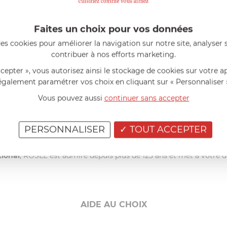
Faites un choix pour vos données
es cookies pour améliorer la navigation sur notre site, analyser s
contribuer à nos efforts marketing.
ugmentent et vous n'avez désormais plus d'excuse pour refuser u
ccepter », vous autorisez ainsi le stockage de cookies sur votre a
fection et leurs arômes feront chavirer vos papilles et celles de
également paramétrer vos choix en cliquant sur « Personnaliser 
s: fumoir, four, cuiseur à vapeur et four à pizza. Les plus te
Vous pouvez aussi
continuer sans accepter
it de son expérience et de son histoire pour vous proposer de no
PERSONNALISER
TOUT ACCEPTER
becue dans votre jardin.
ctrice professionnelle
et
passionnée
, toujours à l’écoute du cl
ional
, RÖSLE est admiré depuis plus de 125 ans et met à votre d
AIDE AU CHOIX