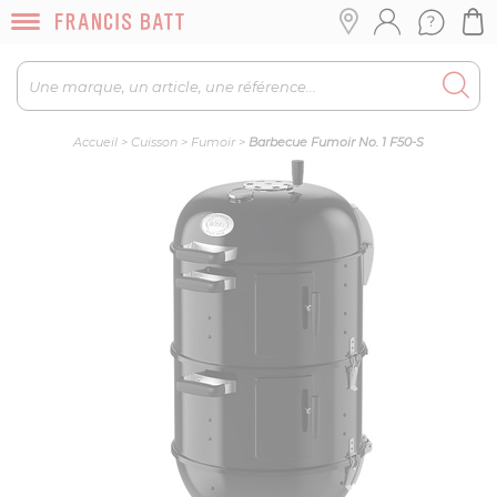
Accueil
>
Cuisson
>
Fumoir
>
Barbecue Fumoir No. 1 F50-S