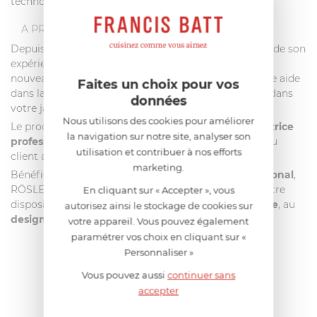
technologiques sont même contrôlables par WIFI.
A PROPOS DE RÖSLE
Depuis 1888, RÖSLE ne cesse
d’innover
et se nourrit de son
expérience et de son histoire pour vous proposer de
nouveaux ustensiles qui s’avèreront être d’une grande aide
Faites un choix pour vos
dans la cuisine de tous les jours ou lors de barbecue dans
données
votre jardin.
Nous utilisons des cookies pour améliorer
Le processus de création RÖSLE suit une
ligne directrice
la navigation sur notre site, analyser son
professionnelle
et
passionnée
, toujours à l’écoute du
utilisation et contribuer à nos efforts
client afin d’être au plus près de vos besoins.
marketing.
Bénéficiant d’un
rayonnement désormais international
,
RÖSLE est admiré depuis plus de 125 ans et met à votre
En cliquant sur « Accepter », vous
disposition des
produits d’une qualité irréprochable
, au
autorisez ainsi le stockage de cookies sur
design moderne et épuré
.
votre appareil. Vous pouvez également
paramétrer vos choix en cliquant sur «
Personnaliser »
AIDE AU CHOIX
Vous pouvez aussi
continuer sans
accepter
AVIS CLIENT