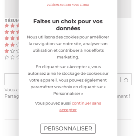
NOTE MOYENNE
Pas encore de note
Faites un choix pour vos
RÉSUMÉ
(0)
données
(0)
Nous utilisons des cookies pour améliorer
(0)
la navigation sur notre site, analyser son
(0)
utilisation et contribuer à nos efforts
(0)
marketing.
(0)
En cliquant sur « Accepter », vous
autorisez ainsi le stockage de cookies sur
Déposer un avis
votre appareil. Vous pouvez également
paramétrer vos choix en cliquant sur «
Vous avez acheté ce produit sur francisbatt.com ?
Personnaliser »
Partagez votre avis avec les autres clients dès maintenant !
Vous pouvez aussi
continuer sans
accepter
PERSONNALISER