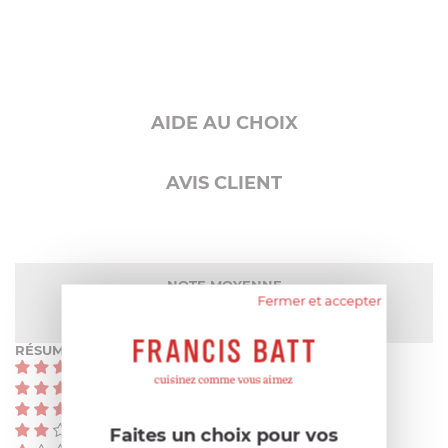
AIDE AU CHOIX
AVIS CLIENT
NOTE MOYENNE
Fermer et accepter
Pas encore de note
RÉSUMÉ
(0)
(0)
(0)
(0)
Faites un choix pour vos