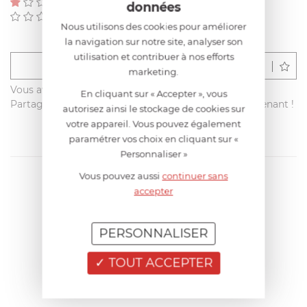
(0)
données
(0)
Nous utilisons des cookies pour améliorer
la navigation sur notre site, analyser son
utilisation et contribuer à nos efforts
Déposer un avis
marketing.
Vous avez acheté ce produit sur francisbatt.com ?
En cliquant sur « Accepter », vous
Partagez votre avis avec les autres clients dès maintenant !
autorisez ainsi le stockage de cookies sur
votre appareil. Vous pouvez également
paramétrer vos choix en cliquant sur «
Personnaliser »
Vous pouvez aussi
continuer sans
accepter
PERSONNALISER
TOUT ACCEPTER