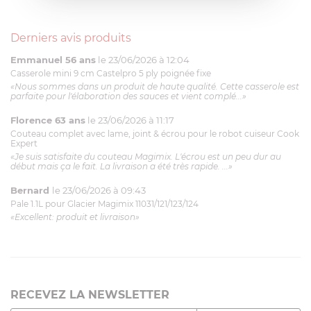
Derniers avis produits
Emmanuel 56 ans
le 23/06/2026 à 12:04
Casserole mini 9 cm Castelpro 5 ply poignée fixe
«Nous sommes dans un produit de haute qualité. Cette casserole est
parfaite pour l'élaboration des sauces et vient complé...»
Florence 63 ans
le 23/06/2026 à 11:17
Couteau complet avec lame, joint & écrou pour le robot cuiseur Cook
Expert
«Je suis satisfaite du couteau Magimix. L'écrou est un peu dur au
début mais ça le fait. La livraison a été très rapide. ...»
Bernard
le 23/06/2026 à 09:43
Pale 1.1L pour Glacier Magimix 11031/121/123/124
«Excellent: produit et livraison»
RECEVEZ LA NEWSLETTER