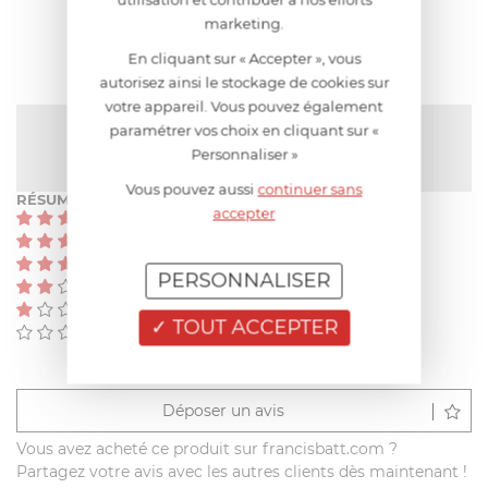
AVIS CLIENT
marketing.
En cliquant sur « Accepter », vous
autorisez ainsi le stockage de cookies sur
votre appareil. Vous pouvez également
NOTE MOYENNE
paramétrer vos choix en cliquant sur «
Pas encore de note
Personnaliser »
Vous pouvez aussi
continuer sans
RÉSUMÉ
accepter
(0)
(0)
(0)
PERSONNALISER
(0)
(0)
TOUT ACCEPTER
(0)
Déposer un avis
Vous avez acheté ce produit sur francisbatt.com ?
Partagez votre avis avec les autres clients dès maintenant !