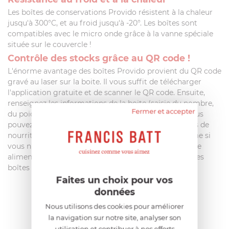
Les boîtes de conservations Provido résistent à la chaleur
jusqu'à 300°C, et au froid jusqu'à -20°. Les boîtes sont
compatibles avec le micro onde grâce à la vanne spéciale
située sur le couvercle !
Contrôle des stocks grâce au QR code !
L'énorme avantage des boîtes Provido provient du QR code
gravé au laser sur la boite. Il vous suffit de télécharger
l'application gratuite et de scanner le QR code. Ensuite,
renseignez les informations de la boite (saisie du nombre,
Fermer et accepter
du poids, du ml, de la durée de conservation, etc.) Vous
pouvez alors facilement contrôler et gérer vos stocks de
nourriture. Les données peuvent être modifiées même si
vous n'êtes pas connecté à internet. Finis le gaspillage
alimentaire avec le système de contrôle des stocks des
boîtes Provido !
Faites un choix pour vos
données
AIDE AU CHOIX
Nous utilisons des cookies pour améliorer
la navigation sur notre site, analyser son
utilisation et contribuer à nos efforts