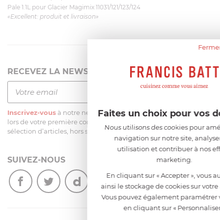
Pale 1.1L pour Glacier Magimix 11031/121/123/124
«Excellent: produit et livraison»
Fermer
RECEVEZ LA NEWSLETTER
Faites un choix pour vos 
Inscrivez-vous
à notre newsletter et recevez
une remise de 5%
lors de votre première commande sur notre site sur une
Nous utilisons des cookies pour amél
sélection d’articles, hors soldes et promotions
navigation sur notre site, analyse
utilisation et contribuer à nos eff
SUIVEZ-NOUS
marketing.
En cliquant sur « Accepter », vous a
ainsi le stockage de cookies sur votre
Vous pouvez également paramétrer v
en cliquant sur « Personnaliser