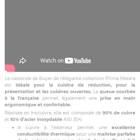
La casserole de Buyer de l'élégante collection Prima Matera
est
idéale pour la cuisine de réduction, pour la
présentation et les cuisines ouvertes.
La
queue courbée
à la française
permet également une
prise en main
ergonomique et confortable.
Réalisée en Inocuivre, elle est composée de
90% de cuivre
et
10% d’acier inoxydable
AISI 304:
le cuivre à l’extérieur permet une
excellente
conductibilité thermique
pour une
maîtrise parfaite