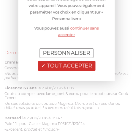
votre appareil. Vous pouvez également
paramétrer vos choix en cliquant sur «
Personnaliser »
Vous pouvez aussi
continuer sans
accepter
PERSONNALISER
Derniers avis produits
Emmanuel 56 ans
le 23/06/2026 à 12:04
TOUT ACCEPTER
Casserole mini 9 cm Castelpro 5 ply poignée fixe
«Nous sommes dans un produit de haute qualité. Cette casserole est
parfaite pour l'élaboration des sauces et vient complé...»
Florence 63 ans
le 23/06/2026 à 11:17
Couteau complet avec lame, joint & écrou pour le robot cuiseur Cook
Expert
«Je suis satisfaite du couteau Magimix. L'écrou est un peu dur au
début mais ça le fait. La livraison a été très rapide. ...»
Bernard
le 23/06/2026 à 09:43
Pale 1.1L pour Glacier Magimix 11031/121/123/124
«Excellent: produit et livraison»