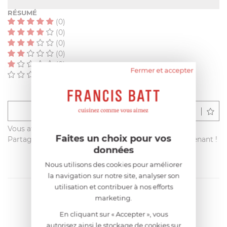
RÉSUMÉ
(0)
(0)
(0)
(0)
(0)
Fermer et accepter
(0)
Déposer un avis
Vous avez acheté ce produit sur francisbatt.com ?
Faites un choix pour vos
Partagez votre avis avec les autres clients dès maintenant !
données
Nous utilisons des cookies pour améliorer
la navigation sur notre site, analyser son
utilisation et contribuer à nos efforts
marketing.
En cliquant sur « Accepter », vous
autorisez ainsi le stockage de cookies sur