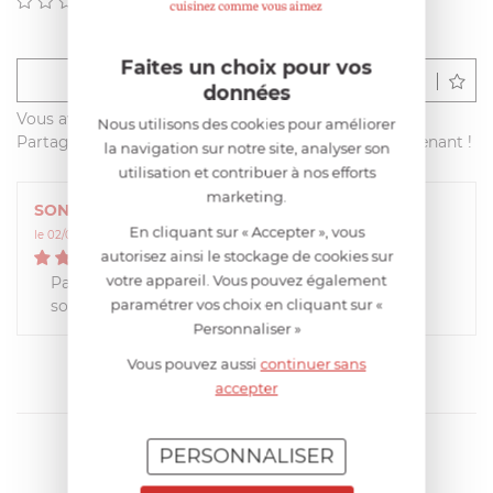
(0)
Faites un choix pour vos
Déposer un avis
données
Vous avez acheté ce produit sur francisbatt.com ?
Nous utilisons des cookies pour améliorer
Partagez votre avis avec les autres clients dès maintenant !
la navigation sur notre site, analyser son
utilisation et contribuer à nos efforts
marketing.
SONIA
En cliquant sur « Accepter », vous
le 02/05/2016 à 09:35:33
autorisez ainsi le stockage de cookies sur
5
/
5
votre appareil. Vous pouvez également
Pas encore testée mais on voit bien que c'est du
paramétrer vos choix en cliquant sur «
solide.
Personnaliser »
Vous pouvez aussi
continuer sans
accepter
PERSONNALISER