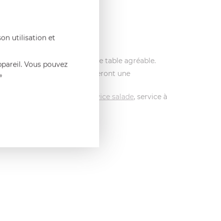
on utilisation et
ue lisse créant un univers de table agréable.
ppareil. Vous pouvez
es couverts Conty vous apporteront une
»
elle à riz
,
pelle à lasagne
,
service salade
, service à