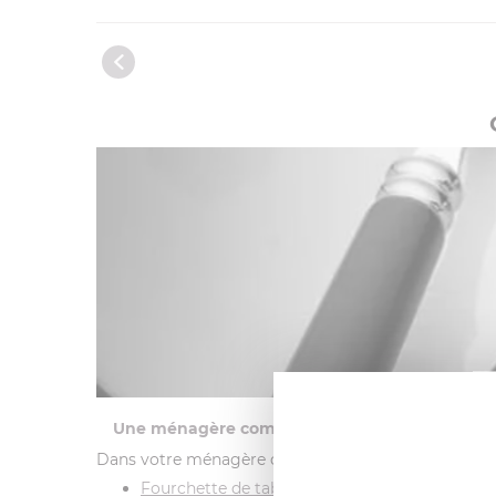
Une ménagère complète
Dans votre ménagère découvrez:
Fourchette de table Conty bois noir