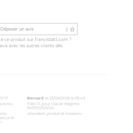
Déposer un avis
é ce produit sur francisbatt.com ?
vis avec les autres clients dès
11:17
Bernard
le 23/06/2026 à 09:43
& écrou
Pale 1.1L pour Glacier Magimix
11031/121/123/124
imix.
«Excellent: produit et livraison»
is ça le
.»