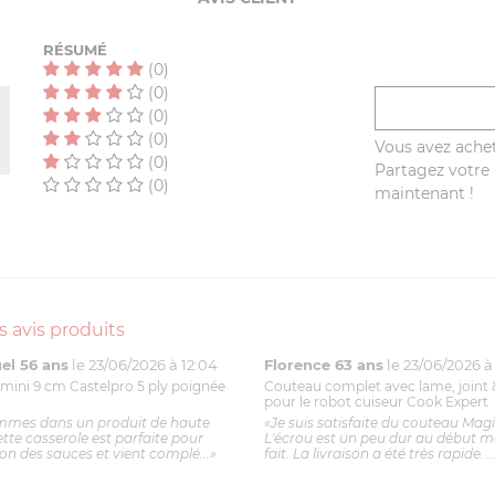
RÉSUMÉ
(0)
(0)
(0)
(0)
Vous avez achet
(0)
Partagez votre a
(0)
maintenant !
s avis produits
l 56 ans
le 23/06/2026 à 12:04
Florence 63 ans
le 23/06/2026 à 
mini 9 cm Castelpro 5 ply poignée
Couteau complet avec lame, joint 
pour le robot cuiseur Cook Expert
mmes dans un produit de haute
«Je suis satisfaite du couteau Mag
ette casserole est parfaite pour
L'écrou est un peu dur au début ma
ion des sauces et vient complé...»
fait. La livraison a été très rapide. ..