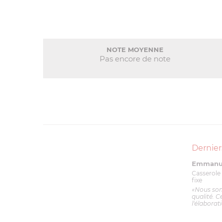
NOTE MOYENNE
Pas encore de note
Dernier
Emmanue
Casserole 
fixe
«Nous so
qualité. C
l'élaborat