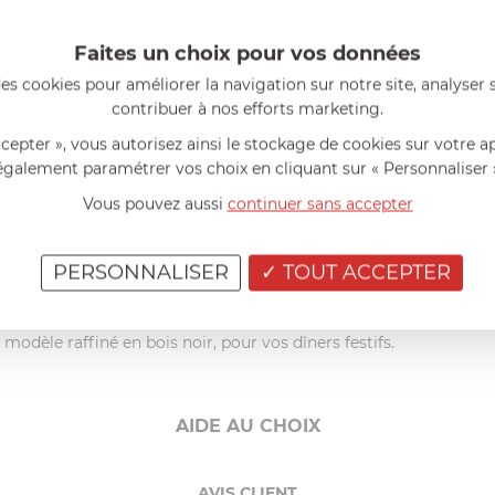
Faites un choix pour vos données
es cookies pour améliorer la navigation sur notre site, analyser s
contribuer à nos efforts marketing.
vec ses teintes douces qui sont moulées dans une forme cylindriq
ccepter », vous autorisez ainsi le stockage de cookies sur votre a
upé en
inox 18/10
et leur virolle en laiton décolletée, chromée, l
également paramétrer vos choix en cliquant sur « Personnaliser 
Vous pouvez aussi
continuer sans accepter
ert, poisson, gâteau et pièces de service telles que
pelle à tarte
,
p
ce
, couteau steak,
couteau à fromage
,
couteau pain
,
tartineur
.
PERSONNALISER
TOUT ACCEPTER
n modèle raffiné en bois noir, pour vos dîners festifs.
AIDE AU CHOIX
AVIS CLIENT