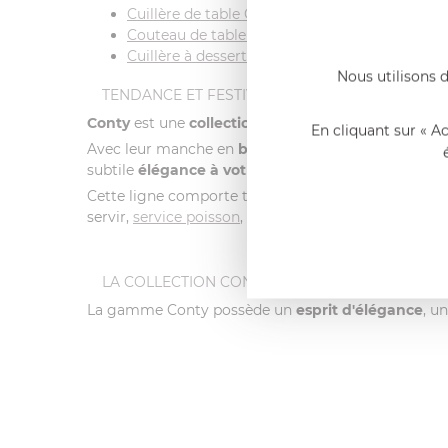
Cuillère de table Conty bois noir
Couteau de table Conty bois noir
Cuillère à dessert Conty bois noir
Nous utilisons d
TENDANCE ET FESTIVE
Conty
est une
collection de couverts
polyvalente a
En cliquant sur « A
Avec leur manche en
bois
, le haut de couvert déco
subtile
élégance à votre table !
Cette ligne comporte tous les couverts :
table
, dess
servir,
service poisson
, louche à potage,
cuillère sau
LA COLLECTION CONTY
La gamme Conty possède un
esprit d'élégance
, u