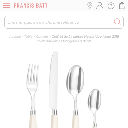
Accueil
>
Table
>
Couvert
>
Coffret de 24 pièces Newbridge Ivoire 2018
couteaux lames françaises à dents