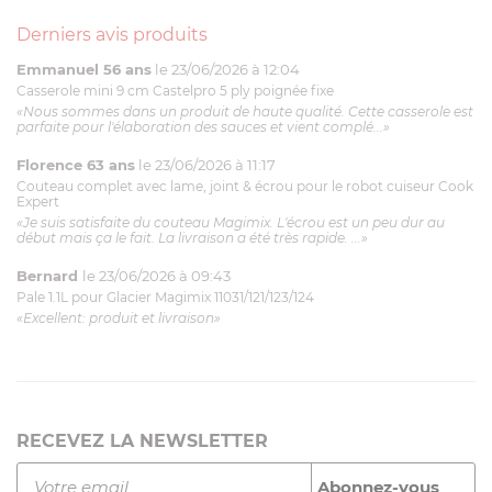
Derniers avis produits
Emmanuel 56 ans
le 23/06/2026 à 12:04
Casserole mini 9 cm Castelpro 5 ply poignée fixe
«Nous sommes dans un produit de haute qualité. Cette casserole est
parfaite pour l'élaboration des sauces et vient complé...»
Florence 63 ans
le 23/06/2026 à 11:17
Couteau complet avec lame, joint & écrou pour le robot cuiseur Cook
Expert
«Je suis satisfaite du couteau Magimix. L'écrou est un peu dur au
début mais ça le fait. La livraison a été très rapide. ...»
Bernard
le 23/06/2026 à 09:43
Pale 1.1L pour Glacier Magimix 11031/121/123/124
«Excellent: produit et livraison»
RECEVEZ LA NEWSLETTER