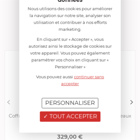
Nous utilisons des cookies pour améliorer
FRANCIS BATT RECOMMANDE
la navigation sur notre site, analyser son
utilisation et contribuer à nos efforts
marketing.
COLLECTION "COLLECTION
NEWBRIDGE"
En cliquant sur « Accepter », vous
autorisez ainsi le stockage de cookies sur
votre appareil. Vous pouvez également
paramétrer vos choix en cliquant sur «
Personnaliser »
Vous pouvez aussi
continuer sans
accepter
PERSONNALISER
FRANCIS BATT
TOUT ACCEPTER
Coffret de 24 pièces Newbridge Ivoire 2018 couteaux
lames françaises à dents
EN RUPTURE DE STOCK MOMENTANÉE
329,00 €