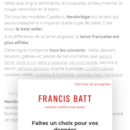
telles que le gris anthracite, le turquoise, le bleu marine, le
rouge vermillon et le blanc.
De tous les modèles Capdeco,
Newbridge
est le seul qui
saura s'adapter à n'importe quelle type de table. C'est
aussi
le best seller
.
A la différence de la lame anglaise, la
lame française est
plus effilée.
Cette ligne comporte
tous les couverts
: table, dessert,
poisson, gâteau et pièces de service telles que
pelle à
tarte
,
pelle à riz
,
pelle à lasagne
,
service salade
, service à
servir,
service poisson
, louche à potage,
cuillère sauce
,
couteau steak,
couteau à fromage
,
couteau pain
,
tartineur
.
Fermer et accepter
LA COLLECTION NEWBRIDGE
Newbridge
est une
collection
polyvalente avec ses
teintes
colorées.
Moulés dans des
formes
ergonomiques
les couverts
Newbridge
procurent
un style
classique
et
indémodable
.
Faites un choix pour vos
données