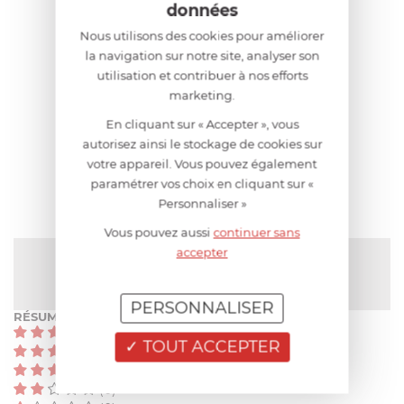
données
Nous utilisons des cookies pour améliorer
la navigation sur notre site, analyser son
utilisation et contribuer à nos efforts
marketing.
AIDE AU CHOIX
En cliquant sur « Accepter », vous
autorisez ainsi le stockage de cookies sur
votre appareil. Vous pouvez également
AVIS CLIENT
paramétrer vos choix en cliquant sur «
Personnaliser »
Vous pouvez aussi
continuer sans
accepter
NOTE MOYENNE
Pas encore de note
PERSONNALISER
RÉSUMÉ
(0)
TOUT ACCEPTER
(0)
(0)
(0)