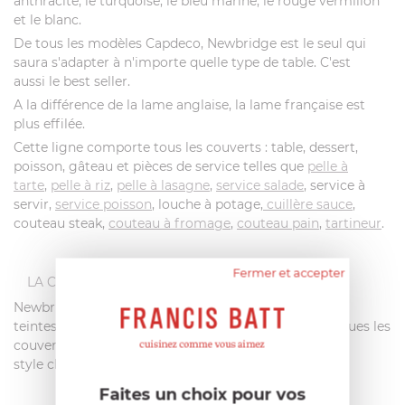
anthracite, le turquoise, le bleu marine, le rouge vermillon
et le blanc.
De tous les modèles Capdeco, Newbridge est le seul qui
saura s'adapter à n'importe quelle type de table. C'est
aussi le best seller.
A la différence de la lame anglaise, la lame française est
plus effilée.
Cette ligne comporte tous les couverts : table, dessert,
poisson, gâteau et pièces de service telles que
pelle à
tarte
,
pelle à riz
,
pelle à lasagne
,
service salade
, service à
servir,
service poisson
, louche à potage,
cuillère sauce
,
couteau steak,
couteau à fromage
,
couteau pain
,
tartineur
.
Fermer et accepter
LA COLLECTION NEWBRIDGE
Newbridge est une collection polyvalente avec ses
teintes colorées. Moulés dans des formes ergonomiques les
couverts Newbridge procurent un
style classique et indémodable.
Faites un choix pour vos