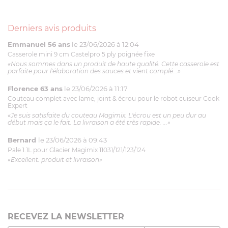
Derniers avis produits
Emmanuel 56 ans
le 23/06/2026 à 12:04
Casserole mini 9 cm Castelpro 5 ply poignée fixe
«Nous sommes dans un produit de haute qualité. Cette casserole est
parfaite pour l'élaboration des sauces et vient complé...»
Florence 63 ans
le 23/06/2026 à 11:17
Couteau complet avec lame, joint & écrou pour le robot cuiseur Cook
Expert
«Je suis satisfaite du couteau Magimix. L'écrou est un peu dur au
début mais ça le fait. La livraison a été très rapide. ...»
Bernard
le 23/06/2026 à 09:43
Pale 1.1L pour Glacier Magimix 11031/121/123/124
«Excellent: produit et livraison»
RECEVEZ LA NEWSLETTER