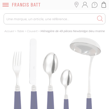
Accueil
>
Table
>
Couvert
>
Ménagère de 49 pièces Newbridge bleu marine