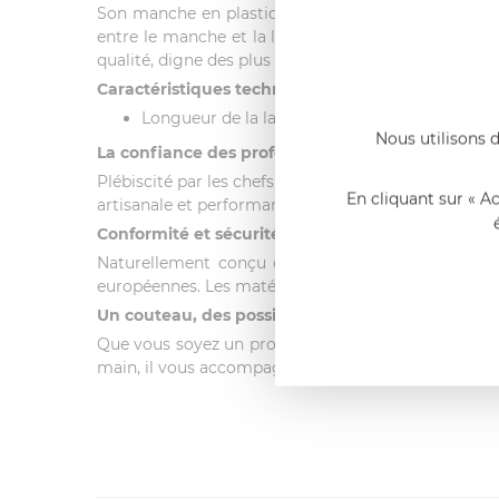
Son manche en plastique a été étudié pour offrir 
entre le manche et la lame garantit une hygiène ir
qualité, digne des plus grands chefs.
Caractéristiques techniques :
Longueur de la lame : 200 mm
Nous utilisons d
La confiance des professionnels
Plébiscité par les chefs et les passionnés de gastro
En cliquant sur « A
artisanale et performances modernes. Chaque geste
Conformité et sécurité alimentaire
Naturellement conçu dans le respect des directiv
européennes. Les matériaux utilisés répondent aux e
Un couteau, des possibilités infinies
Que vous soyez un professionnel aguerri ou un ama
main, il vous accompagnera dans toutes vos prépar