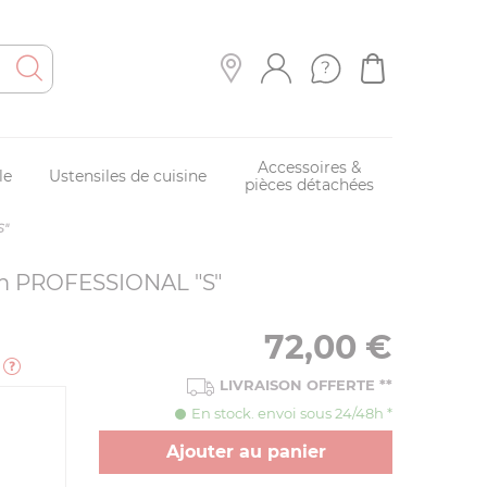
Accessoires &
le
Ustensiles de cuisine
pièces détachées
S"
cm PROFESSIONAL "S"
72,00
€
e
LIVRAISON OFFERTE
**
En stock. envoi sous 24/48h *
Ajouter au panier