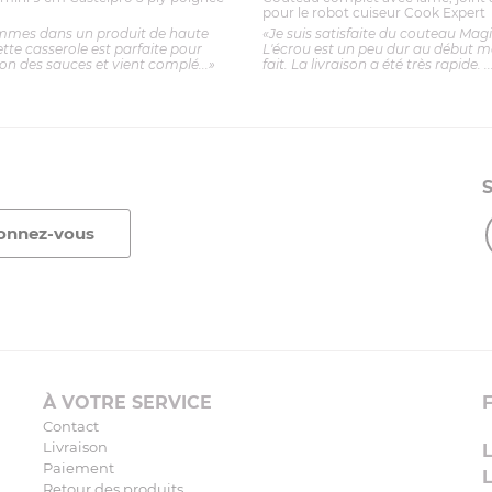
pour le robot cuiseur Cook Expert
mmes dans un produit de haute
«Je suis satisfaite du couteau Mag
ette casserole est parfaite pour
L'écrou est un peu dur au début ma
ion des sauces et vient complé...»
fait. La livraison a été très rapide. ..
À VOTRE SERVICE
Contact
Livraison
Paiement
Retour des produits