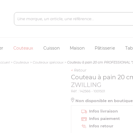
er
Couteaux
Cuisson
Maison
Pâtisserie
Tab
ccueil
>
Couteaux
>
Couteaux spéciaux
>
Couteau à pain 20 cm PROFESSIONAL "
<
Retour
Couteau à pain 20 
ZWILLING
Réf. : 142566 - 1001501
Non disponible en boutiqu
Infos livraison
Infos paiement
Infos retour