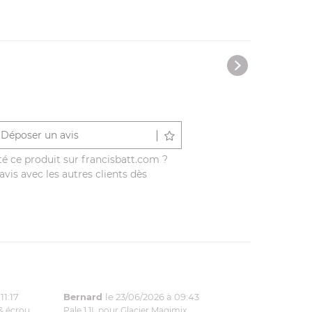
Déposer un avis
é ce produit sur francisbatt.com ?
vis avec les autres clients dès
11:17
Bernard
le 23/06/2026 à 09:43
& écrou
Pale 1.1L pour Glacier Magimix