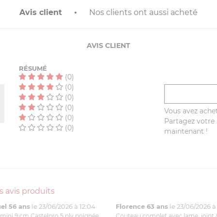
Avis client
Nos clients ont aussi acheté
AVIS CLIENT
RÉSUMÉ
(0)
(0)
(0)
(0)
Vous avez achet
(0)
Partagez votre a
(0)
maintenant !
s avis produits
l 56 ans
le 23/06/2026 à 12:04
Florence 63 ans
le 23/06/2026 à 
mini 9 cm Castelpro 5 ply poignée
Couteau complet avec lame, joint 