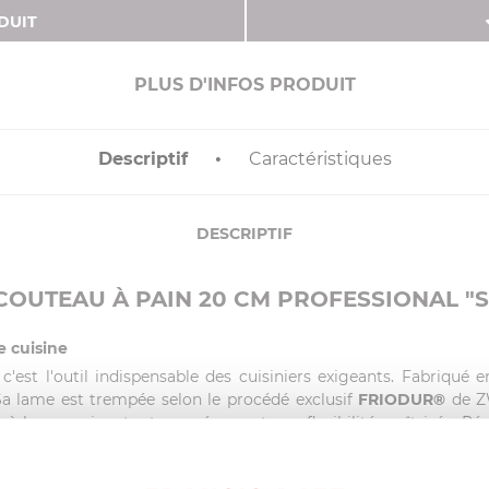
DUIT
PLUS D'INFOS PRODUIT
Descriptif
Caractéristiques
DESCRIPTIF
COUTEAU À PAIN 20 CM PROFESSIONAL "S
e cuisine
c'est l'outil indispensable des cuisiniers exigeants. Fabriqué e
Sa lame est trempée selon le procédé exclusif
FRIODUR®
de ZW
à la corrosion, tout en préservant une flexibilité maîtrisée. Rés
ive.