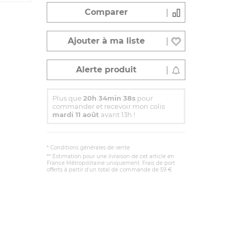
Comparer
Ajouter à ma liste
Alerte produit
Plus que
20h 34min 38s
pour
commander et recevoir mon colis
mardi 11 août
avant 13h !
*
Conditions générales de vente
** Estimation pour une livraison de cet article en
France Métropolitaine uniquement. Frais de port
offerts à partir d'un total de commande de 59 €