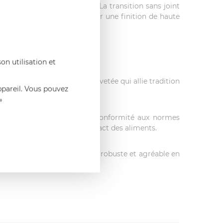
s séances de préparation. La transition sans joint
tail a été soigné pour offrir une finition de haute
on utilisation et
Professional S, une gamme rivetée qui allie tradition
ppareil. Vous pouvez
»
rte le marquage CE, gage de conformité aux normes
on en toute sérénité au contact des aliments.
 de chaque instant. Précis, robuste et agréable en