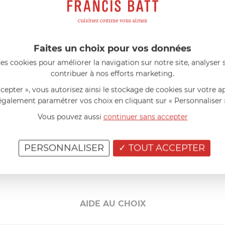
une prise en main ergonomique et agréable, même lors de longue
réprochable en évitant toute accumulation de résidus. Chaque dé
Faites un choix pour vos données
es cookies pour améliorer la navigation sur notre site, analyser s
contribuer à nos efforts marketing.
nomie du monde entier, ce couteau appartient à la célèbre série 
ccepter », vous autorisez ainsi le stockage de cookies sur votre a
 devient précis, chaque découpe est nette.
également paramétrer vos choix en cliquant sur « Personnaliser 
Vous pouvez aussi
continuer sans accepter
es d'hygiène et de sécurité les plus strictes, cet article po
xigences des normes alimentaires en vigueur, pour une utilisati
PERSONNALISER
TOUT ACCEPTER
teur éclairé, ce couteau deviendra rapidement votre compagnon
ations, du quotidien aux grandes occasions.
AIDE AU CHOIX