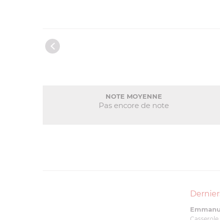
NOTE MOYENNE
Pas encore de note
Dernier
Emmanue
Casserole 