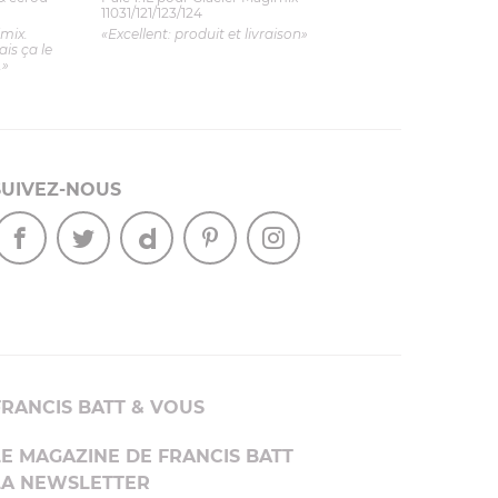
11031/121/123/124
imix.
«Excellent: produit et livraison»
is ça le
.»
SUIVEZ-NOUS
FRANCIS BATT & VOUS
LE MAGAZINE DE FRANCIS BATT
LA NEWSLETTER