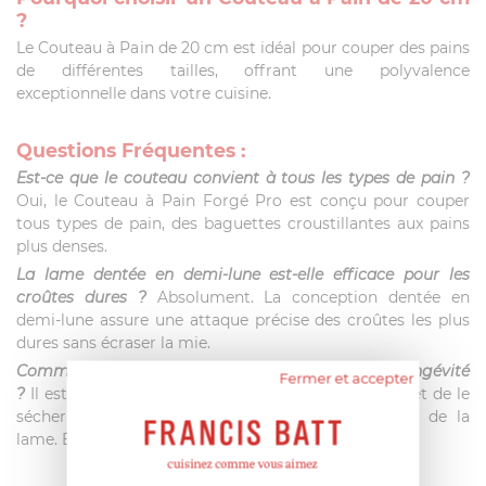
?
Le Couteau à Pain de 20 cm est idéal pour couper des pains
de différentes tailles, offrant une polyvalence
exceptionnelle dans votre cuisine.
Questions Fréquentes :
Est-ce que le couteau convient à tous les types de pain ?
Oui, le Couteau à Pain Forgé Pro est conçu pour couper
tous types de pain, des baguettes croustillantes aux pains
plus denses.
La lame dentée en demi-lune est-elle efficace pour les
croûtes dures ?
Absolument. La conception dentée en
demi-lune assure une attaque précise des croûtes les plus
dures sans écraser la mie.
Comment entretenir le couteau pour assurer sa longévité
Fermer et accepter
?
Il est recommandé de laver le couteau à la main et de le
sécher immédiatement pour préserver la netteté de la
lame. Évitez le lave-vaisselle.