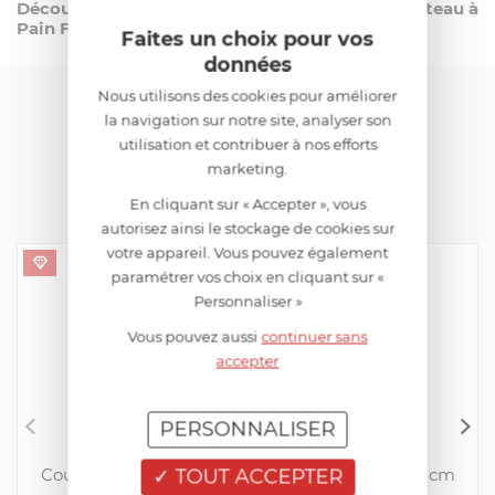
Découvrez l'Excellence de la Coupe avec le Couteau à
Pain Forgé Pro 20 cm !
Faites un choix pour vos
données
Nous utilisons des cookies pour améliorer
FRANCIS BATT RECOMMANDE
la navigation sur notre site, analyser son
utilisation et contribuer à nos efforts
marketing.
COLLECTION "COUTELLERIE &
ACCESSOIRES"
En cliquant sur « Accepter », vous
autorisez ainsi le stockage de cookies sur
votre appareil. Vous pouvez également
paramétrer vos choix en cliquant sur «
Personnaliser »
Vous pouvez aussi
continuer sans
accepter
PERSONNALISER
FRANCIS BATT
Couteau à découper Tranchelard Forgé Pro 20 cm
TOUT ACCEPTER