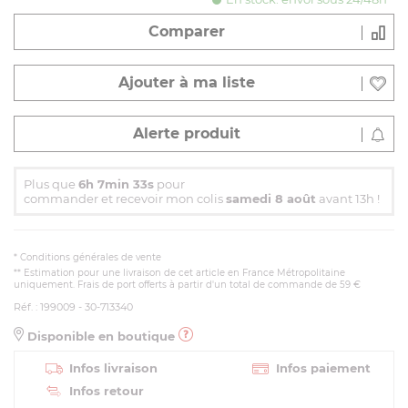
Comparer
Ajouter à ma liste
Alerte produit
Plus que
6h 7min 33s
pour
commander et recevoir mon colis
samedi 8 août
avant 13h !
*
Conditions générales de vente
** Estimation pour une livraison de cet article en France Métropolitaine
uniquement. Frais de port offerts à partir d'un total de commande de 59 €
Réf. : 199009 - 30-713340
Disponible en boutique
Infos livraison
Infos paiement
Infos retour