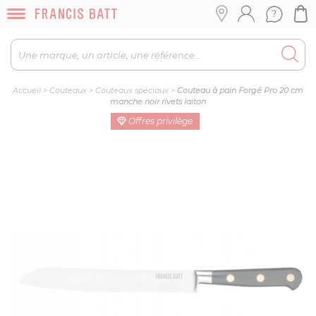
Accueil
>
Couteaux
>
Couteaux spéciaux
>
Couteau à pain Forgé Pro 20 cm
manche noir rivets laiton
Offres privilège