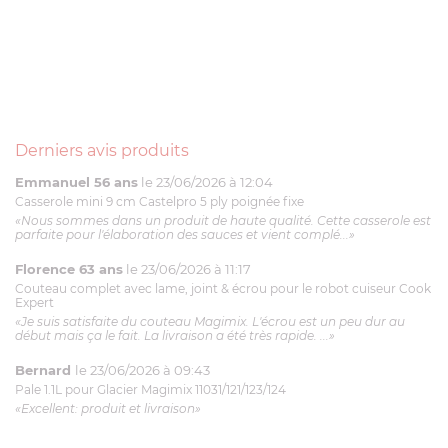
Derniers avis produits
Emmanuel 56 ans
le 23/06/2026 à 12:04
Casserole mini 9 cm Castelpro 5 ply poignée fixe
«Nous sommes dans un produit de haute qualité. Cette casserole est
parfaite pour l'élaboration des sauces et vient complé...»
Florence 63 ans
le 23/06/2026 à 11:17
Couteau complet avec lame, joint & écrou pour le robot cuiseur Cook
Expert
«Je suis satisfaite du couteau Magimix. L'écrou est un peu dur au
début mais ça le fait. La livraison a été très rapide. ...»
Bernard
le 23/06/2026 à 09:43
Pale 1.1L pour Glacier Magimix 11031/121/123/124
«Excellent: produit et livraison»