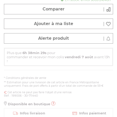
Comparer
Ajouter à ma liste
Alerte produit
Plus que
6h 38min 28s
pour
commander et recevoir mon colis
vendredi 7 août
avant 13h
!
*
Conditions générales de vente
** Estimation pour une livraison de cet article en France Métropolitaine
uniquement. Frais de port offerts à partir d'un total de commande de 59 €
Cet article ne peut pas faire l'objet d'une remise.
Réf. : 199006 - 30-711440
Disponible en boutique
Infos livraison
Infos paiement