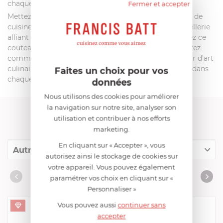
chaque étape.
Fermer et accepter
Mettez la perfection entre vos mains avec le Couteau de
cuisine du chef Forgé Pro 20 cm, un bijou de la coutellerie
alliant manche noir élégant et rivets en laiton. Ajoutez ce
couteau incontournable à votre collection et découvrez
comment il élève chaque coupe à un niveau supérieur d'art
culinaire. Comptez sur Francis Batt pour l'excellence dans
Faites un choix pour vos
chaque découpe.
données
Nous utilisons des cookies pour améliorer
la navigation sur notre site, analyser son
FRANCIS BATT RECOMMANDE
utilisation et contribuer à nos efforts
marketing.
En cliquant sur « Accepter », vous
Autres références
autorisez ainsi le stockage de cookies sur
votre appareil. Vous pouvez également
Collection "Coutellerie & Accessoires"
AUTRES RÉFÉRENCES
paramétrer vos choix en cliquant sur «
Personnaliser »
Vous pouvez aussi
continuer sans
accepter