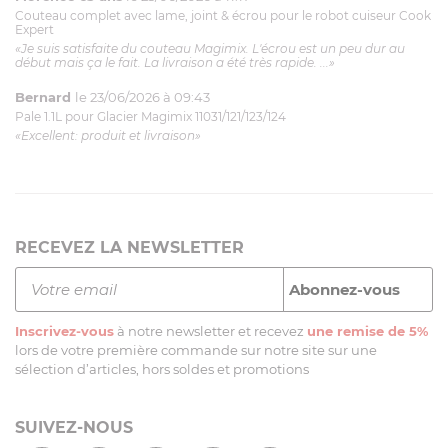
Couteau complet avec lame, joint & écrou pour le robot cuiseur Cook
Expert
«Je suis satisfaite du couteau Magimix. L'écrou est un peu dur au
début mais ça le fait. La livraison a été très rapide. ...»
Bernard
le 23/06/2026 à 09:43
Pale 1.1L pour Glacier Magimix 11031/121/123/124
«Excellent: produit et livraison»
RECEVEZ LA NEWSLETTER
Inscrivez-vous
à notre newsletter et recevez
une remise de 5%
lors de votre première commande sur notre site sur une
sélection d’articles, hors soldes et promotions
SUIVEZ-NOUS