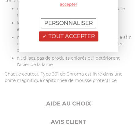
conditions :
accepter
ne laissez pas tremper vos lames pour éviter toute
risque de corrosion
PERSONNALISER
lavez vos couteaux à la main, à l'eau chaude et
essuyer-les immédiatement,
TOUT ACCEPTER
ne nettoyez jamais vos couteaux au lave-vaisselle afin
d’éviter les détergents agressifs ou les chocs avec
d’autres ustensiles de cuisine,
n’utilisez pas de produits chlorés qui détériorent
l'acier de la lame,
Chaque couteau Type 301 de Chroma est livré dans une
boite magnifique capitonnée de mousse protectrice.
AIDE AU CHOIX
AVIS CLIENT