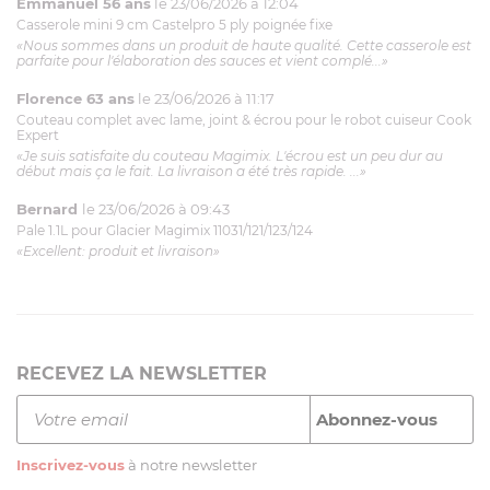
Emmanuel 56 ans
le 23/06/2026 à 12:04
Casserole mini 9 cm Castelpro 5 ply poignée fixe
«Nous sommes dans un produit de haute qualité. Cette casserole est
parfaite pour l'élaboration des sauces et vient complé...»
Florence 63 ans
le 23/06/2026 à 11:17
Couteau complet avec lame, joint & écrou pour le robot cuiseur Cook
Expert
«Je suis satisfaite du couteau Magimix. L'écrou est un peu dur au
début mais ça le fait. La livraison a été très rapide. ...»
Bernard
le 23/06/2026 à 09:43
Pale 1.1L pour Glacier Magimix 11031/121/123/124
«Excellent: produit et livraison»
RECEVEZ LA NEWSLETTER
Inscrivez-vous
à notre newsletter