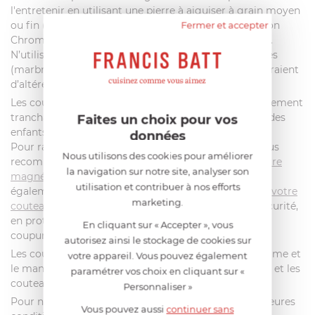
l'entretenir en utilisant une pierre à aiguiser à grain moyen
Fermer et accepter
ou fin (#800 à #3000), comme les pierres de la maison
Chroma :
H11
,
P11
,
TD1/3
,
ST1000
,
P35
ou la
Kasumi K11
.
N’utilisez pas vos couteaux sur des surfaces trop dures
(marbre, pierre, verre, ardoise, céramique), qui risqueraient
d’altérer le fil de vos lames
Les couteaux japonais Chroma Type 301 sont extrêmement
tranchants et doivent être conservés hors de portée des
Faites un choix pour vos
enfants.
données
Pour ranger vos couteaux en toute sécurité, nous vous
Nous utilisons des cookies pour améliorer
recommandons d’utiliser un
bloc à couteaux
, une
barre
la navigation sur notre site, analyser son
magnétique
ou une
trousse à couteaux
. Vous pouvez
utilisation et contribuer à nos efforts
également
rouvez une protection de lame adaptée à votre
marketing.
couteau
pour le transporter ou le ranger en toute sécurité,
en protégeant la lame des chocs et vos doigts des
En cliquant sur « Accepter », vous
coupures.
autorisez ainsi le stockage de cookies sur
Les couteaux Chroma Type 301 sont monoblocs. La lame et
votre appareil. Vous pouvez également
le manche sont forgés dans une seule pièce de métal et les
paramétrer vos choix en cliquant sur «
couteaux sont très robustes et faciles à nettoyer.
Personnaliser »
Pour nettoyer vos couteaux de cuisine dans les meilleures
Vous pouvez aussi
continuer sans