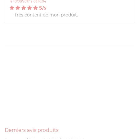
le 10/08/2017 à 03:16:04
5
/
5
Trés content de mon produit.
Derniers avis produits