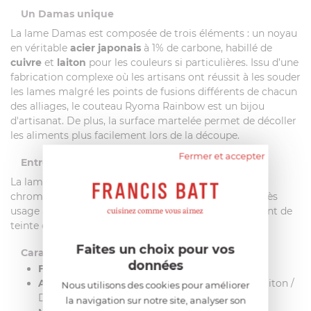
Un Damas unique
La lame Damas est composée de trois éléments : un noyau
en véritable
acier japonais
à 1% de carbone, habillé de
cuivre
et
laiton
pour les couleurs si particulières. Issu d’une
fabrication complexe où les artisans ont réussit à les souder
les lames malgré les points de fusions différents de chacun
des alliages, le couteau Ryoma Rainbow est un bijou
d'artisanat. De plus, la surface martelée permet de décoller
les aliments plus facilement lors de la découpe.
Fermer et accepter
Entretien
La lame est composé d'un acier carbone faiblement
chromé. Elle doit être lavée à l'eau et bien séchée après
usage avec un tissu propre pour éviter un changement de
teinte de la lame.
Faites un choix pour vos
Caractéristiques :
données
Fabricant
: Haiku
Acier
: Acier japonais 1,0 % de carbone, cuivre laiton /
Nous utilisons des cookies pour améliorer
Damas 67 couches
la navigation sur notre site, analyser son