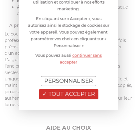
Manche
: Palissandre
utilisation et contribuer à nos efforts
Aiguisage
: ambidextre en V angle de 15° de chaque
marketing.
côté
En cliquant sur « Accepter », vous
autorisez ainsi le stockage de cookies sur
A propos de la marque :
votre appareil. Vous pouvez également
Le couteau Haiku est très réputé dans les cuisines
paramétrer vos choix en cliquant sur «
professionnelles pour offrir une qualité de coupe à la fois
Personnaliser »
précise, performante et durable. La lame est composée
d'un acier carburé supérieur à haut pouvoir de coupe.
Vous pouvez aussi
continuer sans
L'aiguisage est fait manuellement. Le montage à
accepter
l'ancienne, d'après une technique éprouvée depuis des
siècles par les Japonais confère au couteau un aspect
unique. Le bambou dans lequel est fiché la lame gonfle et
PERSONNALISER
maintient le tout solidement ensemble. Maintes fois copiés,
jamais égalés, les couteaux Haiku de Chroma sont
TOUT ACCEPTER
authentifiés par le symbole du faucon qui est gravé sur leur
lame. Couteau produit au Japon à Seki.
AIDE AU CHOIX