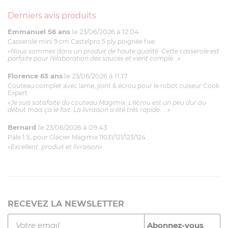
Derniers avis produits
Emmanuel 56 ans
le 23/06/2026 à 12:04
Casserole mini 9 cm Castelpro 5 ply poignée fixe
«Nous sommes dans un produit de haute qualité. Cette casserole est
parfaite pour l'élaboration des sauces et vient complé...»
Florence 63 ans
le 23/06/2026 à 11:17
Couteau complet avec lame, joint & écrou pour le robot cuiseur Cook
Expert
«Je suis satisfaite du couteau Magimix. L'écrou est un peu dur au
début mais ça le fait. La livraison a été très rapide. ...»
Bernard
le 23/06/2026 à 09:43
Pale 1.1L pour Glacier Magimix 11031/121/123/124
«Excellent: produit et livraison»
RECEVEZ LA NEWSLETTER