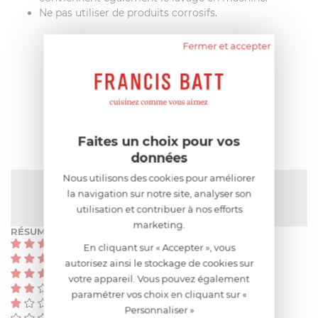
Ne pas utiliser de produits corrosifs.
Fermer et accepter
AIDE AU CHOIX
AVIS CLIENT
Faites un choix pour vos
données
Nous utilisons des cookies pour améliorer
NOTE MOYENNE
la navigation sur notre site, analyser son
Pas encore de note
utilisation et contribuer à nos efforts
marketing.
RÉSUMÉ
(0)
En cliquant sur « Accepter », vous
(0)
autorisez ainsi le stockage de cookies sur
(0)
votre appareil. Vous pouvez également
(0)
paramétrer vos choix en cliquant sur «
(0)
Personnaliser »