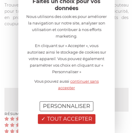
Faites un choix pour vos
Trouvez la protection de lame adaptée à votre couteau
données
pour transporter ou ranger vos couteaux en toute sécurité,
Nous utilisons des cookies pour améliorer
en protégeant la lame des chocs et vos doigts des
la navigation sur notre site, analyser son
coupures.
utilisation et contribuer à nos efforts
marketing.
En cliquant sur « Accepter », vous
AIDE AU CHOIX
autorisez ainsi le stockage de cookies sur
votre appareil. Vous pouvez également
AVIS CLIENT
paramétrer vos choix en cliquant sur «
Personnaliser »
Vous pouvez aussi
continuer sans
accepter
NOTE MOYENNE
Pas encore de note
PERSONNALISER
RÉSUMÉ
TOUT ACCEPTER
(0)
(0)
(0)