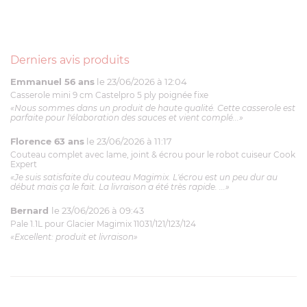
Derniers avis produits
Emmanuel 56 ans
le 23/06/2026 à 12:04
Casserole mini 9 cm Castelpro 5 ply poignée fixe
«Nous sommes dans un produit de haute qualité. Cette casserole est
parfaite pour l'élaboration des sauces et vient complé...»
Florence 63 ans
le 23/06/2026 à 11:17
Couteau complet avec lame, joint & écrou pour le robot cuiseur Cook
Expert
«Je suis satisfaite du couteau Magimix. L'écrou est un peu dur au
début mais ça le fait. La livraison a été très rapide. ...»
Bernard
le 23/06/2026 à 09:43
Pale 1.1L pour Glacier Magimix 11031/121/123/124
«Excellent: produit et livraison»