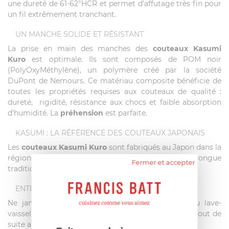
une dureté de 61-62°HCR et permet d’affutage très fin pour
un fil extrêmement tranchant.
UN MANCHE SOLIDE ET RÉSISTANT
La prise en main des manches des
couteaux Kasumi
Kuro
est optimale. Ils sont composés de POM noir
(PolyOxyMéthylène), un polymère créé par la société
DuPont de Nemours. Ce matériau composite bénéficie de
toutes les propriétés requises aux couteaux de qualité :
dureté, rigidité, résistance aux chocs et faible absorption
d’humidité. La
préhension
est parfaite.
KASUMI : LA RÉFÉRENCE DES COUTEAUX JAPONAIS
Les
couteaux Kasumi Kuro
sont fabriqués au Japon dans la
région coutelière de Seki, dans le respect de la longue
Fermer et accepter
tradition des couteaux japonais.
ENTRETIEN ET CONSERVATION
Ne jamais mettre vos
couteaux Kasumi Kuro
au lave-
vaisselle. Lavez à la main puis rangez vos couteaux tout de
suite après utilisation.