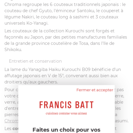
Chroma regroupe les 6 couteaux traditionnels japonais : le
couteau de chef Gyuto, l'éminceur Santoku, le couperet à
légume Nakiri, le couteau long à sashimi et 3 couteaux
universels Ko-Yanagi.
Les couteaux de la collection Kurouchi sont forgés et
façonnés au Japon, par des petites manufactures familiales
de la grande province coutelière de Tosa, dans l'Ile de
Shikoku.
Entretien et conservation
La lame du Yanagiba Haiku Kurouchi B09 bénéficie d'un
affutage japonais en V de 15°, convenant aussi bien aux
droitiers qu'aux gauchers.
Pour conserver l'efficacité de son tranchant, n’utilisez pas
Fermer et accepter
votre couteau sur des surfaces trop dures (marbre, pierre,
verre, ardoise, céramique). Il est également indispensable
d'entretenir le fil de votre lame. Pour cela, privilégiez les
pierres à aiguiser à grain très fins (> #1000), comme la
Chroma P35
, les pierres
K12
ou
80005
de la marque Kasumi.
Les
couteaux japonais Chroma Haik
u Kurouchi
sont
Faites un choix pour vos