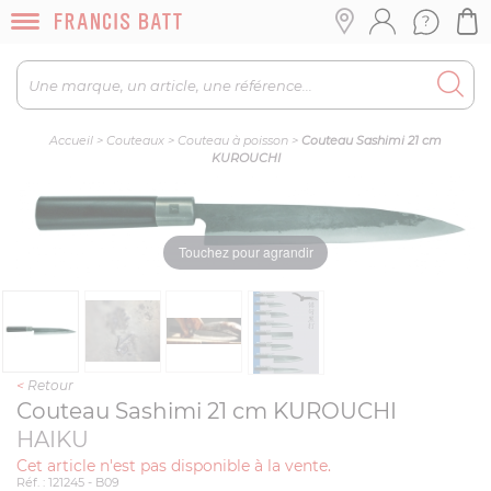
Accueil
>
Couteaux
>
Couteau à poisson
>
Couteau Sashimi 21 cm
KUROUCHI
Touchez pour agrandir
<
Retour
Couteau Sashimi 21 cm KUROUCHI
HAIKU
Cet article n'est pas disponible à la vente.
Réf. : 121245 - B09