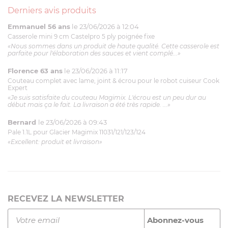
Derniers avis produits
Emmanuel 56 ans
le 23/06/2026 à 12:04
Casserole mini 9 cm Castelpro 5 ply poignée fixe
«Nous sommes dans un produit de haute qualité. Cette casserole est
parfaite pour l'élaboration des sauces et vient complé...»
Florence 63 ans
le 23/06/2026 à 11:17
Couteau complet avec lame, joint & écrou pour le robot cuiseur Cook
Expert
«Je suis satisfaite du couteau Magimix. L'écrou est un peu dur au
début mais ça le fait. La livraison a été très rapide. ...»
Bernard
le 23/06/2026 à 09:43
Pale 1.1L pour Glacier Magimix 11031/121/123/124
«Excellent: produit et livraison»
RECEVEZ LA NEWSLETTER