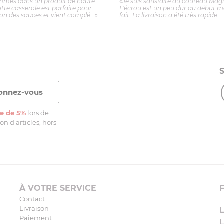
mmes dans un produit de haute
«Je suis satisfaite du couteau Mag
ette casserole est parfaite pour
L'écrou est un peu dur au début ma
ion des sauces et vient complé...»
fait. La livraison a été très rapide. ..
e de 5%
lors de
n d’articles, hors
À VOTRE SERVICE
Contact
Livraison
Paiement