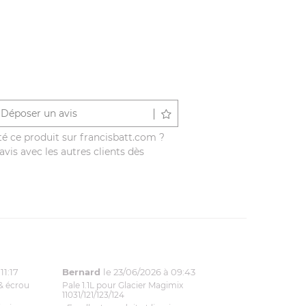
Déposer un avis
é ce produit sur francisbatt.com ?
vis avec les autres clients dès
11:17
Bernard
le 23/06/2026 à 09:43
& écrou
Pale 1.1L pour Glacier Magimix
11031/121/123/124