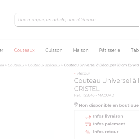
er
Couteaux
Cuisson
Maison
Pâtisserie
Tab
eil
>
Couteaux
>
Couteaux spéciaux
>
Couteau Universel à Découper 18 cm By Mart
<
Retour
Couteau Universel à 
CRISTEL
Réf. : 125846 - MACUAD
Non disponible en boutiqu
Infos livraison
Infos paiement
Infos retour