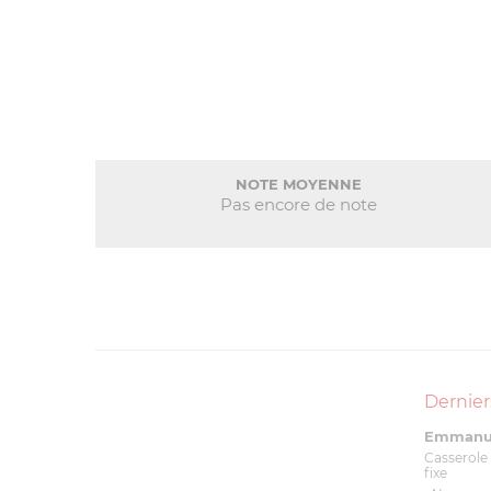
NOTE MOYENNE
Pas encore de note
Dernier
Emmanue
Casserole 
fixe