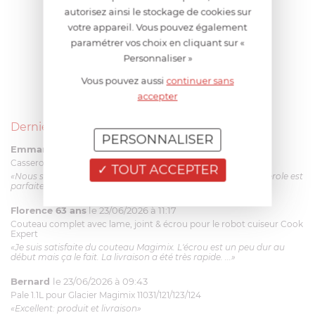
autorisez ainsi le stockage de cookies sur
votre appareil. Vous pouvez également
paramétrer vos choix en cliquant sur «
Personnaliser »
Vous pouvez aussi
continuer sans
accepter
Derniers avis produits
PERSONNALISER
Emmanuel 56 ans
le 23/06/2026 à 12:04
Casserole mini 9 cm Castelpro 5 ply poignée fixe
TOUT ACCEPTER
«Nous sommes dans un produit de haute qualité. Cette casserole est
parfaite pour l'élaboration des sauces et vient complé...»
Florence 63 ans
le 23/06/2026 à 11:17
Couteau complet avec lame, joint & écrou pour le robot cuiseur Cook
Expert
«Je suis satisfaite du couteau Magimix. L'écrou est un peu dur au
début mais ça le fait. La livraison a été très rapide. ...»
Bernard
le 23/06/2026 à 09:43
Pale 1.1L pour Glacier Magimix 11031/121/123/124
«Excellent: produit et livraison»