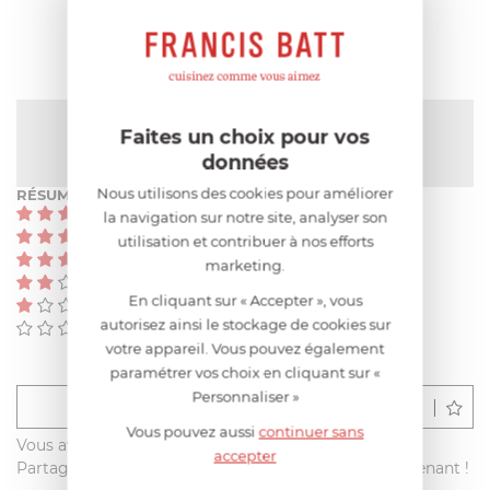
AVIS CLIENT
NOTE MOYENNE
Faites un choix pour vos
Pas encore de note
données
Nous utilisons des cookies pour améliorer
RÉSUMÉ
(0)
la navigation sur notre site, analyser son
(0)
utilisation et contribuer à nos efforts
(0)
marketing.
(0)
En cliquant sur « Accepter », vous
(0)
autorisez ainsi le stockage de cookies sur
(0)
votre appareil. Vous pouvez également
paramétrer vos choix en cliquant sur «
Personnaliser »
Déposer un avis
Vous pouvez aussi
continuer sans
Vous avez acheté ce produit sur francisbatt.com ?
accepter
Partagez votre avis avec les autres clients dès maintenant !