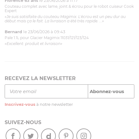
Florence 63 ans
le 23/06/2026 à 11:17
Couteau complet avec lame, joint & écrou pour le robot cuiseur Cook
Expert
«Je suis satisfaite du couteau Magimix. L'écrou est un peu dur au
début mais ça le fait. La livraison a été très rapide. ...»
Bernard
le 23/06/2026 à 09:43
Pale 1.1L pour Glacier Magimix 11031/121/123/124
«Excellent: produit et livraison»
RECEVEZ LA NEWSLETTER
Inscrivez-vous
à notre newsletter
SUIVEZ-NOUS