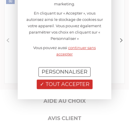
marketing.
En cliquant sur « Accepter », vous
autorisez ainsi le stockage de cookies sur
votre appareil. Vous pouvez également
paramétrer vos choix en cliquant sur «
Personnaliser »
Vous pouvez aussi
continuer sans
CRISTEL
accepter
Presse Purée
EN STOCK - ENVOI SOUS 24/48H
29,52 €
PERSONNALISER
Acheter
Comparer
TOUT ACCEPTER
AIDE AU CHOIX
AVIS CLIENT