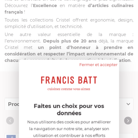
Découvrez l’
Excellence
en matière
d’articles culinaires
français
!
Toutes les collections Cristel offrent ergonomie, design,
simplicité d’utilisation, et technicité.
Une autre valeur essentielle de la marque :
l’environnement.
Depuis plus de 20 ans
déjà, la marque
Cristel met
un point d’honneur à prendre en
considération et respecter l’impact environnemental de
chacun de ses produits de la conception à la réalisation
.
Fermer et accepter
FRANCIS BATT RECOMMANDE
Produits conseillés
Faites un choix pour vos
données
Consommables complémentaires
PRODUITS CONSEILLÉS
Nous utilisons des cookies pour améliorer
Livres de cuisine
la navigation sur notre site, analyser son
utilisation et contribuer à nos efforts