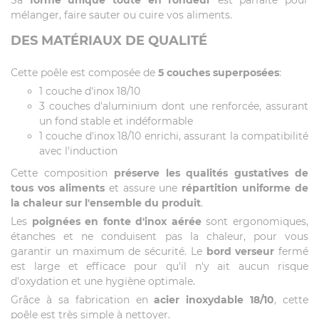
Sa
forme unique toute en rondeur
est parfaite pour
mélanger, faire sauter ou cuire vos aliments.
DES MATÉRIAUX DE QUALITÉ
Cette poêle est composée de
5 couches superposées
:
1 couche d'inox 18/10
3 couches d'aluminium dont une renforcée, assurant
un fond stable et indéformable
1 couche d'inox 18/10 enrichi, assurant la compatibilité
avec l'induction
Cette composition
préserve les qualités gustatives de
tous vos aliments
et assure une
répartition uniforme de
la chaleur sur l'ensemble du produit
.
Les
poignées en fonte d'inox aérée
sont ergonomiques,
étanches et ne conduisent pas la chaleur, pour vous
garantir un maximum de sécurité. Le
bord verseur
fermé
est large et efficace pour qu'il n'y ait aucun risque
d'oxydation et une hygiène optimale.
Grâce à sa fabrication en
acier inoxydable 18/10
, cette
poêle est très simple à nettoyer.