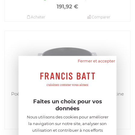
191,92
€
Acheter
Comparer
Fermer et accepter
CRISTEL
Poêle 26 cm Inox Anti-Adhérent EXCELISS Mutine
Amovible
Faites un choix pour vos
EN STOCK - ENVOI SOUS 24/48H
données
142,32
€
Nous utilisons des cookies pour améliorer
la navigation sur notre site, analyser son
Acheter
Comparer
utilisation et contribuer à nos efforts