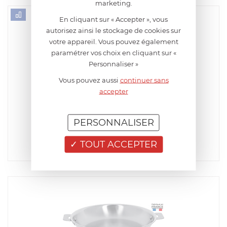
marketing.
En cliquant sur « Accepter », vous
autorisez ainsi le stockage de cookies sur
votre appareil. Vous pouvez également
paramétrer vos choix en cliquant sur «
Personnaliser »
Vous pouvez aussi
continuer sans
accepter
CRISTEL
Poêle 24 cm Inox Casteline Amovible
PERSONNALISER
EN STOCK - ENVOI SOUS 24/48H
142,32
€
TOUT ACCEPTER
Acheter
Comparer