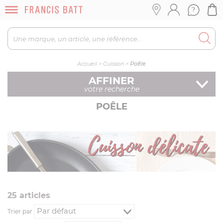
Accueil
>
Cuisson
>
Poêle
AFFINER
votre recherche
POÊLE
25
article
s
Trier par