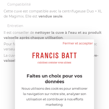
Compatibilité
Cette cuve est compatible avec la centrifugeuse Duo + XL
de Magimix. Elle est
vendue seule
.
Entretien
Il est conseiller de
nettoyer la cuve à l’eau et au produit
vaisselle après chaque utilisation
.
Fermer et accepter
Pour faciliter l'entretien, il vous suffit de pousser le bec
verseur de la cuve en position nettoyage.
La cuve de remplacement est
compatible avec le lave-
vaisselle
.
Faites un choix pour vos
AIDE AU CHOIX
données
Nous utilisons des cookies pour améliorer
AVIS CLIENT
la navigation sur notre site, analyser son
utilisation et contribuer à nos efforts
marketing.