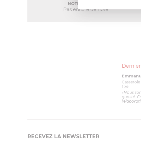
NOTE MOYENNE
Pas encore de note
Dernier
Emmanue
Casserole 
fixe
«Nous so
qualité. C
l'élaborat
RECEVEZ LA NEWSLETTER