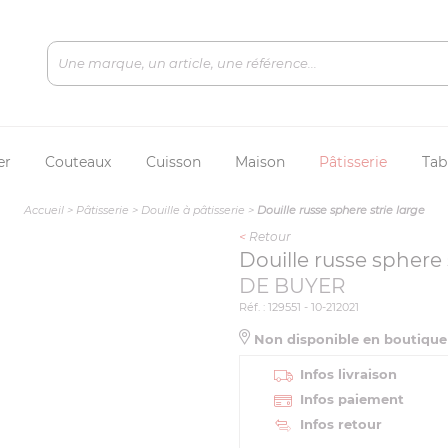
er
Couteaux
Cuisson
Maison
Pâtisserie
Tab
Accueil
>
Pâtisserie
>
Douille à pâtisserie
>
Douille russe sphere strie large
<
Retour
Douille russe sphere 
DE BUYER
Réf. : 129551 - 10-212021
Non disponible en boutiqu
Infos livraison
Infos paiement
Infos retour