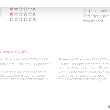
(0)
(0)
Vous avez achet
(0)
Partagez votre a
(0)
maintenant !
s avis produits
l 56 ans
le 23/06/2026 à 12:04
Florence 63 ans
le 23/06/2026 à 
mini 9 cm Castelpro 5 ply poignée
Couteau complet avec lame, joint 
pour le robot cuiseur Cook Expert
mmes dans un produit de haute
«Je suis satisfaite du couteau Mag
ette casserole est parfaite pour
L'écrou est un peu dur au début ma
ion des sauces et vient complé...»
fait. La livraison a été très rapide. ..