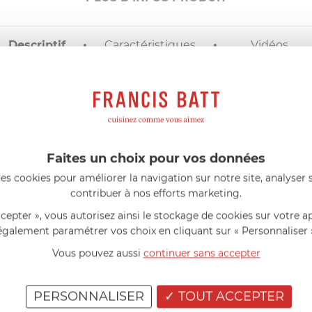
Descriptif
Caractéristiques
Vidéos
DESCRIPTIF
ues d’un bord droit.
confectionner des sphères en crème pour réaliser des décors d'e
Faites un choix pour vos données
es cookies pour améliorer la navigation sur notre site, analyser s
contribuer à nos efforts marketing.
AIDE AU CHOIX
ccepter », vous autorisez ainsi le stockage de cookies sur votre a
également paramétrer vos choix en cliquant sur « Personnaliser 
AVIS CLIENT
Vous pouvez aussi
continuer sans accepter
RÉSUMÉ
(0)
PERSONNALISER
TOUT ACCEPTER
(0)