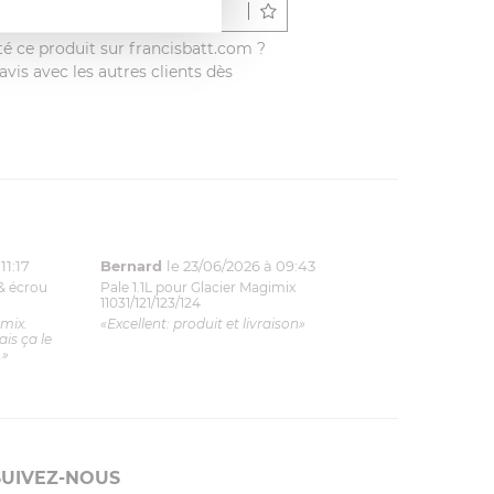
Déposer un avis
é ce produit sur francisbatt.com ?
vis avec les autres clients dès
11:17
Bernard
le 23/06/2026 à 09:43
& écrou
Pale 1.1L pour Glacier Magimix
11031/121/123/124
imix.
«Excellent: produit et livraison»
is ça le
.»
SUIVEZ-NOUS