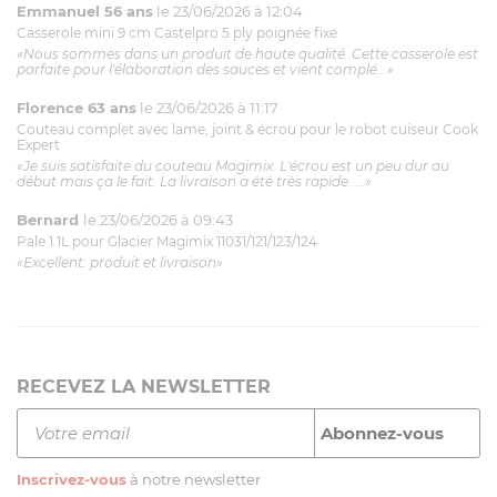
Emmanuel 56 ans
le 23/06/2026 à 12:04
Casserole mini 9 cm Castelpro 5 ply poignée fixe
«Nous sommes dans un produit de haute qualité. Cette casserole est
parfaite pour l'élaboration des sauces et vient complé...»
Florence 63 ans
le 23/06/2026 à 11:17
Couteau complet avec lame, joint & écrou pour le robot cuiseur Cook
Expert
«Je suis satisfaite du couteau Magimix. L'écrou est un peu dur au
début mais ça le fait. La livraison a été très rapide. ...»
Bernard
le 23/06/2026 à 09:43
Pale 1.1L pour Glacier Magimix 11031/121/123/124
«Excellent: produit et livraison»
RECEVEZ LA NEWSLETTER
Inscrivez-vous
à notre newsletter