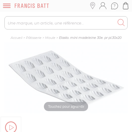
Accueil
>
Pâtisserie
>
Moule
>
Elasto. mini madeleine 30e. pr pl.30x20
Touchez pour agrandir