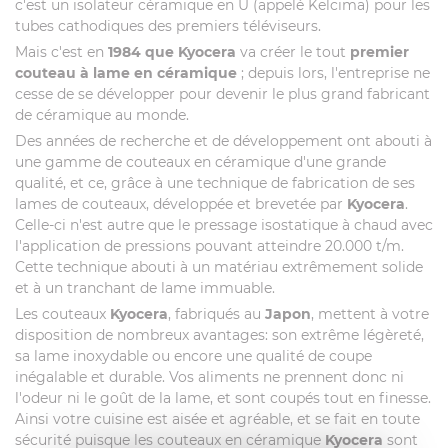
c'est un isolateur céramique en U (appelé Kelcima) pour les
tubes cathodiques des premiers téléviseurs.
Mais c'est en
1984 que Kyocera
va créer le tout
premier
couteau à lame en céramique
; depuis lors, l'entreprise ne
cesse de se développer pour devenir le plus grand fabricant
de céramique au monde.
Des années de recherche et de développement ont abouti à
une gamme de couteaux en céramique d'une grande
qualité, et ce, grâce à une technique de fabrication de ses
lames de couteaux, développée et brevetée par
Kyocera
.
Celle-ci n'est autre que le pressage isostatique à chaud avec
l'application de pressions pouvant atteindre 20.000 t/m.
Cette technique abouti à un matériau extrêmement solide
et à un tranchant de lame immuable.
Les couteaux
Kyocera
, fabriqués au
Japon
, mettent à votre
disposition de nombreux avantages: son extrême légèreté,
sa lame inoxydable ou encore une qualité de coupe
inégalable et durable. Vos aliments ne prennent donc ni
l'odeur ni le goût de la lame, et sont coupés tout en finesse.
Ainsi votre cuisine est aisée et agréable, et se fait en toute
sécurité puisque les couteaux en céramique
Kyocera
sont