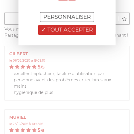
PERSONNALISER
Déposer un avis
TOUT ACCEPTER
Vous avez acheté ce produit sur francisbatt.com ?
Partagez votre avis avec les autres clients dès maintenant !
GILBERT
le 06/05/2020 à 19:09:10
5
/
5
excellent éplucheur, facilité d'utilisation par
personne ayant des problèmes articulaires aux
mains.
hygiénique de plus
MURIEL
le 28/12/2016 à 10:48:16
5
/
5