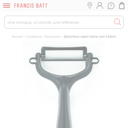
Accueil
>
Couteaux
>
Économe
>
Eplucheur rasoir lame noir 14,5cm