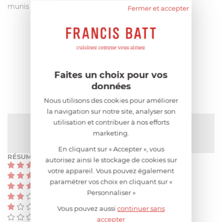
munis d'une pointe de lame et d'un talon arrondis.
Fermer et accepter
AIDE AU CHOIX
AVIS CLIENT
Faites un choix pour vos
données
Nous utilisons des cookies pour améliorer
la navigation sur notre site, analyser son
utilisation et contribuer à nos efforts
NOTE MOYENNE
marketing.
5
/
5
(2 avis)
En cliquant sur « Accepter », vous
RÉSUMÉ
autorisez ainsi le stockage de cookies sur
(2)
votre appareil. Vous pouvez également
(0)
paramétrer vos choix en cliquant sur «
(0)
Personnaliser »
(0)
(0)
Vous pouvez aussi
continuer sans
(0)
accepter