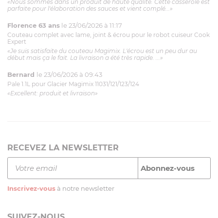
«Nous sommes dans un produit de haute qualité. Cette casserole est
parfaite pour l'élaboration des sauces et vient complé...»
Florence 63 ans
le 23/06/2026 à 11:17
Couteau complet avec lame, joint & écrou pour le robot cuiseur Cook
Expert
«Je suis satisfaite du couteau Magimix. L'écrou est un peu dur au
début mais ça le fait. La livraison a été très rapide. ...»
Bernard
le 23/06/2026 à 09:43
Pale 1.1L pour Glacier Magimix 11031/121/123/124
«Excellent: produit et livraison»
RECEVEZ LA NEWSLETTER
Inscrivez-vous
à notre newsletter
SUIVEZ-NOUS