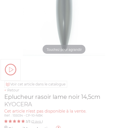
Touchez pour agrandir
Voir cet article dans le catalogue
<
Retour
Eplucheur rasoir lame noir 14,5cm
KYOCERA
Cet article n'est pas disponible à la vente.
Réf. : 155034 - CP-10-NBK
5
/5 (
2
avis
)