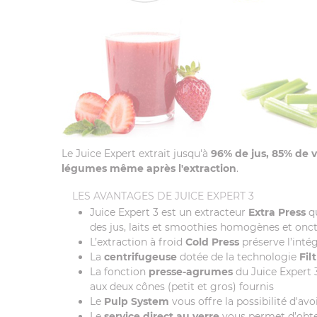
Le Juice Expert extrait jusqu'à
96% de jus, 85% de v
légumes même après l'extraction
.
LES AVANTAGES DE JUICE EXPERT 3
Juice Expert 3 est un extracteur
Extra Press
qu
des jus, laits et smoothies homogènes et onc
L’extraction à froid
Cold Press
préserve l’inté
La
centrifugeuse
dotée de la technologie
Fil
La fonction
presse-agrumes
du Juice Expert 
aux deux cônes (petit et gros) fournis
Le
Pulp System
vous offre la possibilité d'av
Le
service direct au verre
vous permet d’obte