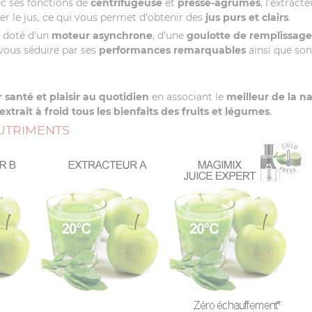
vec ses fonctions de
centrifugeuse
et
presse-agrumes
, l’extract
sser le jus, ce qui vous permet d’obtenir des
jus purs et clairs
.
st doté d’un
moteur asynchrone
, d’une
goulotte de remplissage
 vous séduire par ses
performances remarquables
ainsi que so
 santé et plaisir au quotidien
en associant le
meilleur de la n
extrait à froid tous les bienfaits des fruits et légumes
.
NUTRIMENTS