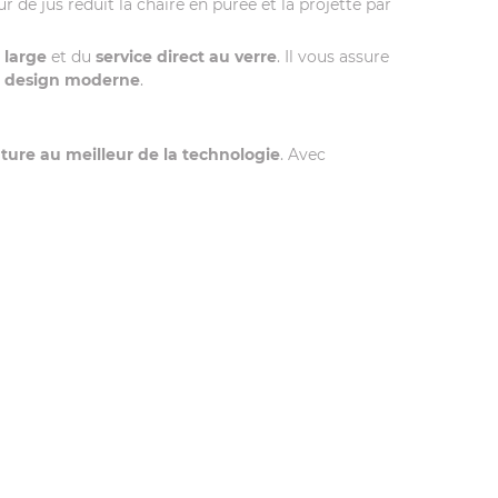
eur de jus réduit la chaire en purée et la projette par
 large
et du
service direct au verre
. Il vous assure
n
design moderne
.
ature au meilleur de la technologie
. Avec