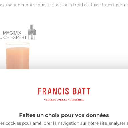
extraction montre que l'extraction à froid du Juice Expert perm
 jus de 500 grammes de carottes avec un extracteur témoin mon
 Juice Expert contre 144 grammes avec l'extracteur témoin.
Faites un choix pour vos données
es cookies pour améliorer la navigation sur notre site, analyser s