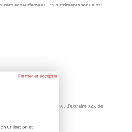
et
zéro échauffement
. Les
nutriments sont ainsi
Fermer et accepter
tre que le Juice Expert permet d'
extraire 72% de
on utilisation et