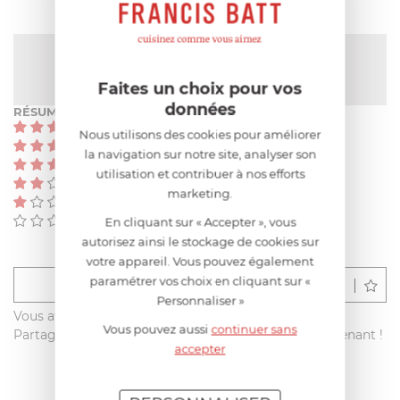
NOTE MOYENNE
Pas encore de note
Faites un choix pour vos
données
RÉSUMÉ
(0)
Nous utilisons des cookies pour améliorer
(0)
la navigation sur notre site, analyser son
(0)
utilisation et contribuer à nos efforts
(0)
marketing.
(0)
(0)
En cliquant sur « Accepter », vous
autorisez ainsi le stockage de cookies sur
votre appareil. Vous pouvez également
paramétrer vos choix en cliquant sur «
Déposer un avis
Personnaliser »
Vous avez acheté ce produit sur francisbatt.com ?
Vous pouvez aussi
continuer sans
Partagez votre avis avec les autres clients dès maintenant !
accepter