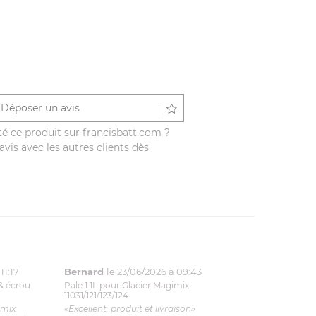
Déposer un avis
é ce produit sur francisbatt.com ?
vis avec les autres clients dès
11:17
Bernard
le 23/06/2026 à 09:43
& écrou
Pale 1.1L pour Glacier Magimix
11031/121/123/124
imix.
«Excellent: produit et livraison»