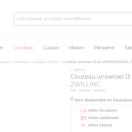
er
Couteaux
Cuisson
Maison
Pâtisserie
Tab
ccueil
>
Couteaux
>
Couteau d'office
>
Couteau universel 13 cm PROFESSIONAL "
<
Retour
Couteau universel 1
ZWILLING
Réf. : 142564 - 1001496
Non disponible en boutiqu
Infos livraison
Infos paiement
Infos retour