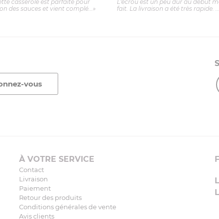
ette casserole est parfaite pour
L'écrou est un peu dur au début ma
ion des sauces et vient complé...»
fait. La livraison a été très rapide. ..
À VOTRE SERVICE
Contact
Livraison
Paiement
Retour des produits
Conditions générales de vente
Avis clients