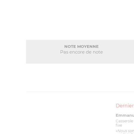
NOTE MOYENNE
Pas encore de note
Dernier
Emmanue
Casserole 
fixe
«Nous so