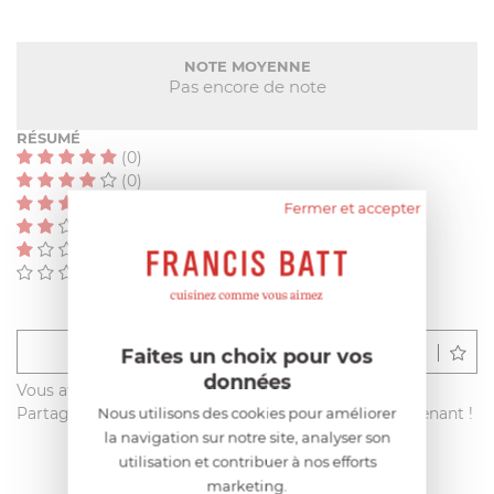
NOTE MOYENNE
Pas encore de note
RÉSUMÉ
(0)
(0)
(0)
Fermer et accepter
(0)
(0)
(0)
Déposer un avis
Faites un choix pour vos
données
Vous avez acheté ce produit sur francisbatt.com ?
Nous utilisons des cookies pour améliorer
Partagez votre avis avec les autres clients dès maintenant !
la navigation sur notre site, analyser son
utilisation et contribuer à nos efforts
marketing.