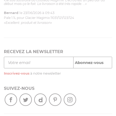
«Je suis satisfaite du couteau Magimix. L'écrou est un peu dur au
début mais ça le fait. La livraison a été très rapide. ...»
Bernard
le 23/06/2026 à 09:43
Pale 1.1L pour Glacier Magimix 11031/121/123/124
«Excellent: produit et livraison»
RECEVEZ LA NEWSLETTER
Inscrivez-vous
à notre newsletter
SUIVEZ-NOUS