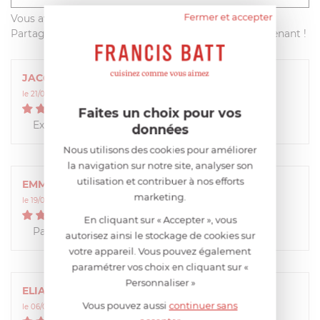
Fermer et accepter
Vous avez acheté ce produit sur francisbatt.com ?
Partagez votre avis avec les autres clients dès maintenant !
JACQUES
le 21/02/2024 à 13:52:26
5
/
5
Faites un choix pour vos
Excellent produit.
données
Nous utilisons des cookies pour améliorer
la navigation sur notre site, analyser son
utilisation et contribuer à nos efforts
EMMANUEL
marketing.
le 19/06/2018 à 14:02:47
5
/
5
En cliquant sur « Accepter », vous
Parfait, aucun soucis.
autorisez ainsi le stockage de cookies sur
votre appareil. Vous pouvez également
paramétrer vos choix en cliquant sur «
Personnaliser »
ELIANE
Vous pouvez aussi
continuer sans
le 06/08/2015 à 08:54:57