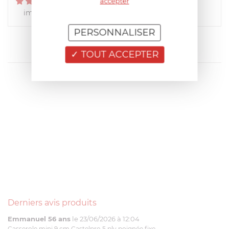
5
accepter
/
5
impeccable !!!
PERSONNALISER
TOUT ACCEPTER
Derniers avis produits
Emmanuel 56 ans
le 23/06/2026 à 12:04
Casserole mini 9 cm Castelpro 5 ply poignée fixe