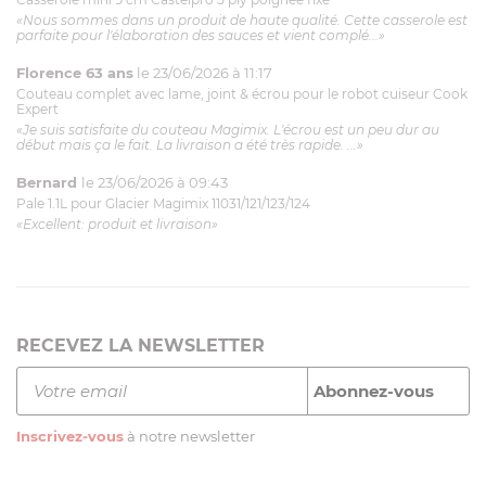
«Nous sommes dans un produit de haute qualité. Cette casserole est
parfaite pour l'élaboration des sauces et vient complé...»
Florence 63 ans
le 23/06/2026 à 11:17
Couteau complet avec lame, joint & écrou pour le robot cuiseur Cook
Expert
«Je suis satisfaite du couteau Magimix. L'écrou est un peu dur au
début mais ça le fait. La livraison a été très rapide. ...»
Bernard
le 23/06/2026 à 09:43
Pale 1.1L pour Glacier Magimix 11031/121/123/124
«Excellent: produit et livraison»
RECEVEZ LA NEWSLETTER
Inscrivez-vous
à notre newsletter