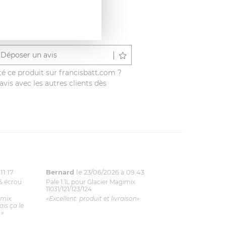
Déposer un avis
é ce produit sur francisbatt.com ?
vis avec les autres clients dès
11:17
Bernard
le 23/06/2026 à 09:43
& écrou
Pale 1.1L pour Glacier Magimix
11031/121/123/124
imix.
«Excellent: produit et livraison»
is ça le
.»