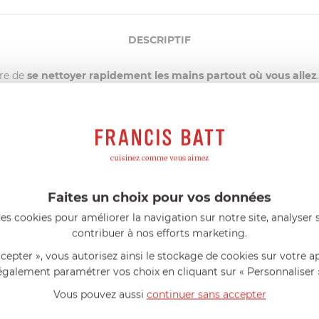
DESCRIPTIF
tre de
se nettoyer rapidement les mains partout où vous allez
 se transformer en une serviette nettoyante.
 de bureau ....
enues du Japon. Chaque convive pourra donc aisément se nettoyer 
Faites un choix pour vos données
s gouttes d'eau, parfumée ou non, sur la lingette et elle devient p
4 x 24.
es cookies pour améliorer la navigation sur notre site, analyser s
les !
contribuer à nos efforts marketing.
ccepter », vous autorisez ainsi le stockage de cookies sur votre a
également paramétrer vos choix en cliquant sur « Personnaliser 
AIDE AU CHOIX
Vous pouvez aussi
continuer sans accepter