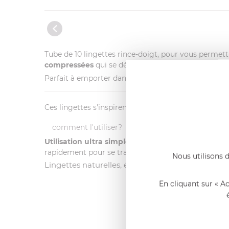
Tube de 10 lingettes rince-doigt, pour vous permet
compressées
qui se déplient en un clin d'oeil pour
Parfait à emporter dans son sac, boîte à gants, tiroir
Ces lingettes s'inspirent des lingettes Oshibori v
comment l'utiliser?
Utilisation ultra simple
: il suffit de verser quelque
rapidement pour se transformer en une
serviette 2
Nous utilisons d
Lingettes naturelles, écologiques et biodégradab
En cliquant sur « A