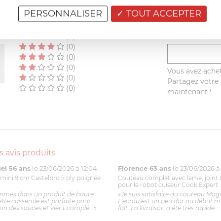
AVIS CLIENT
PERSONNALISER
TOUT ACCEPTER
RÉSUMÉ
(0)
(0)
(0)
(0)
Vous avez achet
(0)
Partagez votre a
(0)
maintenant !
s avis produits
l 56 ans
le 23/06/2026 à 12:04
Florence 63 ans
le 23/06/2026 à 
mini 9 cm Castelpro 5 ply poignée
Couteau complet avec lame, joint 
pour le robot cuiseur Cook Expert
mmes dans un produit de haute
«Je suis satisfaite du couteau Mag
ette casserole est parfaite pour
L'écrou est un peu dur au début ma
ion des sauces et vient complé...»
fait. La livraison a été très rapide. ..