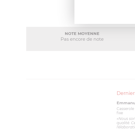
NOTE MOYENNE
Pas encore de note
Dernier
Emmanue
Casserole 
fixe
«Nous so
qualité. C
l'élaborat